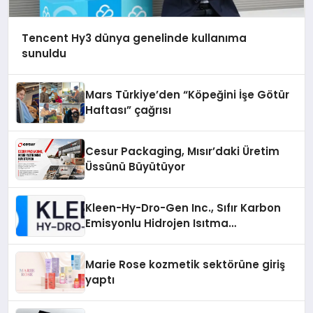
Tencent Hy3 dünya genelinde kullanıma
sunuldu
Mars Türkiye’den “Köpeğini İşe Götür
Haftası” çağrısı
Cesur Packaging, Mısır’daki Üretim
Üssünü Büyütüyor
Kleen-Hy-Dro-Gen Inc., Sıfır Karbon
Emisyonlu Hidrojen Isıtma
Teknolojisinde ISO ve TSSA
Düzenleyici Onaylarını Aldı
Marie Rose kozmetik sektörüne giriş
yaptı