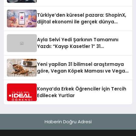
Türkiye’den küresel pazara: ShopinX,
dijital ekonomi ile gerçek dünya
alışverişini bir araya getirmeyi
hedefliyor
Ayla Selvi Yedi Şarkının Tamamını
Yazdı: “Kayıp Kasetler 1” 31
Temmuz’da Yayında
Yeni yapilan 31 bilimsel araştırmaya
göre, Vegan Köpek Maması ve Vegan
Kedi Mamasının İyi Sindirildiğini
Ortaya Koydu
Konya’da Erkek Öğrenciler İçin Tercih
Edilecek Yurtlar
Haberin Doğru Adresi