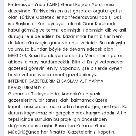
Federasyonu’nda (AGF) Genel Başkan Yardımcısı
düzeyinde, Türkiye’nin en üst gazeteci örgütü, çatısı
olan Türkiye Gazeteciler Konfederasyonu’nda (TGK)
ise Başkanlar Konseyi üyesi olarak Onur Kurulunda
kabul görmüş ve temsil edilmiştir. Hepimizin dik ve asil
duruşu ile elde edilen bu kazanımlar hem bizler hem
de Mersin’imiz için gurur ve onur vericidir. Bu anlayışla
yolumuza bundan böyle de devam edecek olan
MEİGDER, Basın Kuruluşları arasında Mersinlilerin gurur
abidesi olmayı sürdürecektir. Bilin ki; En iyi vatansever
gazeteci görevini en iyi yapandır. İşte bizlerde aynen
böyle vatansever internet gazetecileriyiz.
İNTERNET GAZETELERİMİZİ SAĞLAM ALT YAPIYA
KAVUŞTURMALIYIZ
Günümüz Türkiye’sinde, Anadolu’nun yazılı
gazetelerinin, bir tanesi dahi kalmamak üzere
kapatılması projesi adım adım hayata geçmektedir. Bu
durum kaçınılmaz bir gerçek olarak karşımızdadır. Altın
tepsi içinde sunulan bu proje için öncesinden
düğmeye basılmıştır. Basın İlan Kurumu Genel
Müdürlüğünce her fırsatta ‘Gazetelerinizi kapatın,