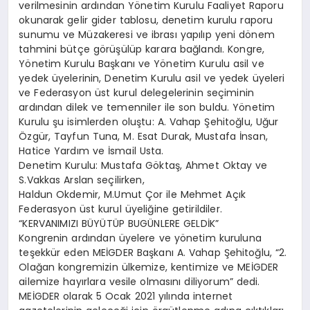
verilmesinin ardından Yönetim Kurulu Faaliyet Raporu
okunarak gelir gider tablosu, denetim kurulu raporu
sunumu ve Müzakeresi ve ibrası yapılıp yeni dönem
tahmini bütçe görüşülüp karara bağlandı. Kongre,
Yönetim Kurulu Başkanı ve Yönetim Kurulu asil ve
yedek üyelerinin, Denetim Kurulu asil ve yedek üyeleri
ve Federasyon üst kurul delegelerinin seçiminin
ardından dilek ve temenniler ile son buldu. Yönetim
Kurulu şu isimlerden oluştu: A. Vahap Şehitoğlu, Uğur
Özgür, Tayfun Tuna, M. Esat Durak, Mustafa İnsan,
Hatice Yardım ve İsmail Usta.
Denetim Kurulu: Mustafa Göktaş, Ahmet Oktay ve
S.Vakkas Arslan seçilirken,
Haldun Okdemir, M.Umut Çor ile Mehmet Açık
Federasyon üst kurul üyeliğine getirildiler.
“KERVANIMIZI BÜYÜTÜP BUGÜNLERE GELDİK”
Kongrenin ardından üyelere ve yönetim kuruluna
teşekkür eden MEİGDER Başkanı A. Vahap Şehitoğlu, “2.
Olağan kongremizin ülkemize, kentimize ve MEİGDER
ailemize hayırlara vesile olmasını diliyorum” dedi.
MEİGDER olarak 5 Ocak 2021 yılında internet