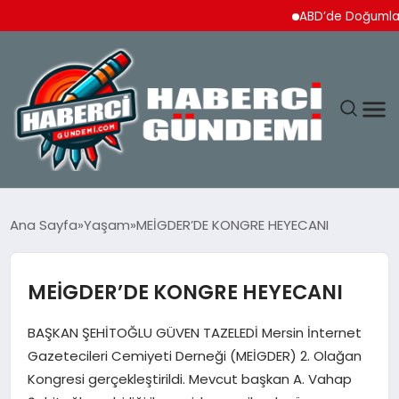
ABD’de Doğumla Vatanda
ANASAYFA
Ana Sayfa
Yaşam
MEİGDER’DE KONGRE HEYECANI
YAŞAM
MEİGDER’DE KONGRE HEYECANI
SPOR
BAŞKAN ŞEHİTOĞLU GÜVEN TAZELEDİ Mersin İnternet
EKONOMI
Gazetecileri Cemiyeti Derneği (MEİGDER) 2. Olağan
Kongresi gerçekleştirildi. Mevcut başkan A. Vahap
DÜNYA