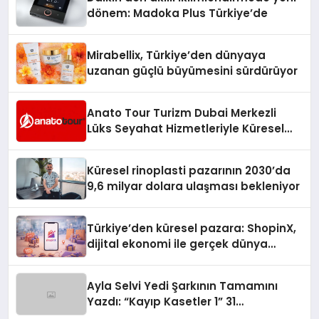
dönem: Madoka Plus Türkiye’de
Mirabellix, Türkiye’den dünyaya
uzanan güçlü büyümesini sürdürüyor
Anato Tour Turizm Dubai Merkezli
Lüks Seyahat Hizmetleriyle Küresel
Turizmde Öne Çıkıyor
Küresel rinoplasti pazarının 2030’da
9,6 milyar dolara ulaşması bekleniyor
Türkiye’den küresel pazara: ShopinX,
dijital ekonomi ile gerçek dünya
alışverişini bir araya getirmeyi
hedefliyor
Ayla Selvi Yedi Şarkının Tamamını
Yazdı: “Kayıp Kasetler 1” 31
Temmuz’da Yayında