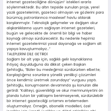
internet gazeteciliğine dönüşün!’ istekleri ısrarla
söylenmektedir. Bu altın tepside sunulan proje, yerel
yazılı gazetelerinin, gazeteci olmayan ve gözlerini para
bürümüş patronlarınca maalesef havlu atılarak
karşılanmıştır. Teknolojik gelişmeler ve değişen okur
alışkanlıklarına uyum sağlayan internet gazeteleri,
bugün ve gelecekte de önemli bir bilgi ve haber
kaynağı olmayı sürdürecektir. Bu nedenle hepimiz
internet gazetelerimizi yasal dayanağa ve sağlam alt
yapıya kavuşturmalıyız…”
TALEPLERİNİ DİLE GETİRDİ
Sağlam bir alt yapı için, sağlıklı gelir kaynaklarına
ihtiyaç duyulduğuna da dikkat çeken Başkan
Şehitoğlu, “Bizler bu mesleğimizi sürdürürken elbette;
Karşılaştığımız sorunlara yönelik yenilikçi çözümleri
önce kendimiz üretmek zorundayız” vurgusu yaptı.
Şehitoğlu, konuşmasının devamında şu konuları dile
getirdi: “Kaliteyi, güvenilirliği ve okur memnuniyetini ön
planda tutan bir yaklaşımı benimseyerek, sürdürülebilir
bir internet gazeteciliği ortamını ertelemeden
oluşturmalıyız. Örneğin, abonelik modelleri, özel