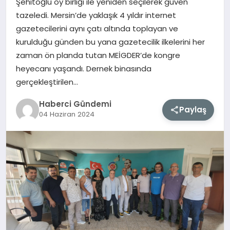
Şehitoğlu oy birliği ile yeniden seçilerek güven
tazeledi. Mersin’de yaklaşık 4 yıldır internet
MAGAZIN
gazetecilerini aynı çatı altında toplayan ve
kurulduğu günden bu yana gazetecilik ilkelerini her
EĞITIM
zaman ön planda tutan MEİGDER’de kongre
heyecanı yaşandı. Dernek binasında
SAĞLIK
gerçekleştirilen…
Haberci Gündemi
TEKNOLOJI
Paylaş
04 Haziran 2024