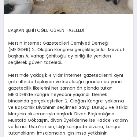
BAŞKAN ŞEHİTOĞLU GÜVEN TAZELEDİ
Mersin İnternet Gazetecileri Cemiyeti Derneği
(MEİGDER) 2. Olağan Kongresi gerçekleştirildi. Mevcut
başkan A. Vahap Şehitoğlu oy birliği ile yeniden
seçilerek güven tazeledi.
Mersin’de yaklaşık 4 yıldır internet gazetecilerini aynı
çatı altında toplayan ve kurulduğu günden bu yana
gazetecilik ilkelerini her zaman ön planda tutan
MEİGDER’de kongre heyecanı yaşandı. Dernek
binasında gerçekleştirilen 2. Olağan Kongre; yoklama
ve Başkanlık Divanının seçilmesi Saygı Duruşu ve İstiklal
Marşının okunmasıyla başladı. Divan Başkanlığına
Mustafa Göktaş’ın, divan üyeliklerine ise Hatice Yardım
ve İsmail Usta’nın seçildiği kongrede divana, kongre
tutanaklarını imzalamaları için imza yetkisinin