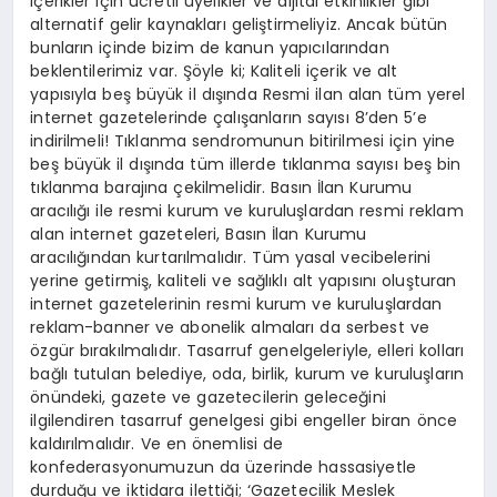
içerikler için ücretli üyelikler ve dijital etkinlikler gibi
alternatif gelir kaynakları geliştirmeliyiz. Ancak bütün
bunların içinde bizim de kanun yapıcılarından
beklentilerimiz var. Şöyle ki; Kaliteli içerik ve alt
yapısıyla beş büyük il dışında Resmi ilan alan tüm yerel
internet gazetelerinde çalışanların sayısı 8’den 5’e
indirilmeli! Tıklanma sendromunun bitirilmesi için yine
beş büyük il dışında tüm illerde tıklanma sayısı beş bin
tıklanma barajına çekilmelidir. Basın İlan Kurumu
aracılığı ile resmi kurum ve kuruluşlardan resmi reklam
alan internet gazeteleri, Basın İlan Kurumu
aracılığından kurtarılmalıdır. Tüm yasal vecibelerini
yerine getirmiş, kaliteli ve sağlıklı alt yapısını oluşturan
internet gazetelerinin resmi kurum ve kuruluşlardan
reklam-banner ve abonelik almaları da serbest ve
özgür bırakılmalıdır. Tasarruf genelgeleriyle, elleri kolları
bağlı tutulan belediye, oda, birlik, kurum ve kuruluşların
önündeki, gazete ve gazetecilerin geleceğini
ilgilendiren tasarruf genelgesi gibi engeller biran önce
kaldırılmalıdır. Ve en önemlisi de
konfederasyonumuzun da üzerinde hassasiyetle
durduğu ve iktidara ilettiği; ‘Gazetecilik Meslek