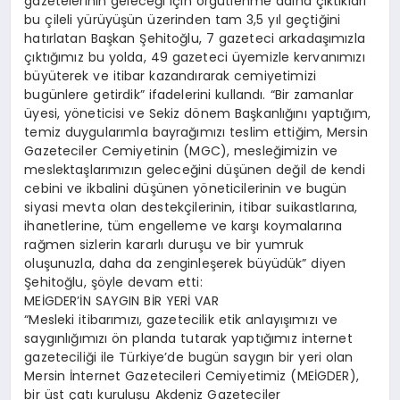
gazetelerinin geleceği için örgütlenme adına çıktıkları
bu çileli yürüyüşün üzerinden tam 3,5 yıl geçtiğini
hatırlatan Başkan Şehitoğlu, 7 gazeteci arkadaşımızla
çıktığımız bu yolda, 49 gazeteci üyemizle kervanımızı
büyüterek ve itibar kazandırarak cemiyetimizi
bugünlere getirdik” ifadelerini kullandı. “Bir zamanlar
üyesi, yöneticisi ve Sekiz dönem Başkanlığını yaptığım,
temiz duygularımla bayrağımızı teslim ettiğim, Mersin
Gazeteciler Cemiyetinin (MGC), mesleğimizin ve
meslektaşlarımızın geleceğini düşünen değil de kendi
cebini ve ikbalini düşünen yöneticilerinin ve bugün
siyasi mevta olan destekçilerinin, itibar suikastlarına,
ihanetlerine, tüm engelleme ve karşı koymalarına
rağmen sizlerin kararlı duruşu ve bir yumruk
oluşunuzla, daha da zenginleşerek büyüdük” diyen
Şehitoğlu, şöyle devam etti:
MEİGDER’İN SAYGIN BİR YERİ VAR
“Mesleki itibarımızı, gazetecilik etik anlayışımızı ve
saygınlığımızı ön planda tutarak yaptığımız internet
gazeteciliği ile Türkiye’de bugün saygın bir yeri olan
Mersin İnternet Gazetecileri Cemiyetimiz (MEİGDER),
bir üst çatı kuruluşu Akdeniz Gazeteciler