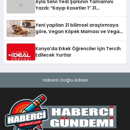
Ayla Selvi Yedi Şarkının Tamamını
Yazdı: “Kayıp Kasetler 1” 31
Temmuz’da Yayında
Yeni yapilan 31 bilimsel araştırmaya
göre, Vegan Köpek Maması ve Vegan
Kedi Mamasının İyi Sindirildiğini
Ortaya Koydu
Konya’da Erkek Öğrenciler İçin Tercih
Edilecek Yurtlar
Haberin Doğru Adresi