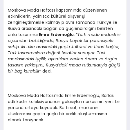
Moskova Moda Haftası kapsamında düzenlenen
etkinliklerin, yalnızca kültürel alışverişi
zenginleştirmekle kalmayıp aynı zamanda Türkiye ile
Rusya arasındaki bağları da güçlendirdiğini belirten
ünlü tasarımcı
Emre Erdemoğlu
, “
Tü
rk moda end
ü
strisi
a
çısından bakıldığında, Rusya büyük bir potansiyele
sahip. İki ülke arasındaki güçlü kültürel ve ticari bağlar,
Türk tasarımcılara değerli fırsatlar sunuyor. Türk
modasındaki işçilik, ayrıntılara verilen
ö
nem ve
ö
zgün
tasarım yaklaşımı, Rusya
’
daki moda tutkunlarıyla güçlü
bir bağ kurabilir
” dedi.
Moskova Moda Haftası’nda Emre Erdemoğlu, Barlas
adlı kadın koleksiyonunun galasıyla markasının yeni bir
yönünü ortaya koyacak. Bu fırsat, markanın
uluslararası çapta güçlü bir varlık oluşturmasına
olanak tanıyacak.