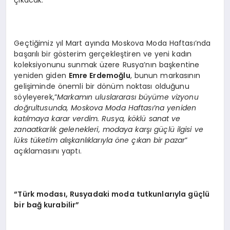
çıkacak.
Geçtiğimiz yıl Mart ayında Moskova Moda Haftası’nda
başarılı bir gösterim gerçekleştiren ve yeni kadın
koleksiyonunu sunmak üzere Rusya’nın başkentine
yeniden giden
Emre Erdemoğlu
, bunun markasının
gelişiminde önemli bir dönüm noktası olduğunu
söyleyerek,”
Markamın uluslararası büyüme vizyonu
doğrultusunda, Moskova Moda Haftası’na yeniden
katılmaya karar verdim. Rusya, k
ö
klü sanat ve
zanaatkarlık gelenekleri, modaya karşı güçlü ilgisi ve
lü
ks t
üketim alışkanlıklarıyla
ö
ne çıkan bir pazar
”
açıklamasını yaptı.
“
Türk modası, Rusyadaki moda tutkunlarıyla güçlü
bir bağ kurabilir”