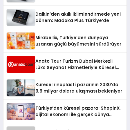
Daikin’den akıllı iklimlendirmede yeni
dönem: Madoka Plus Türkiye’de
Mirabellix, Türkiye’den dünyaya
uzanan güçlü büyümesini sürdürüyor
Anato Tour Turizm Dubai Merkezli
Lüks Seyahat Hizmetleriyle Küresel
Turizmde Öne Çıkıyor
Küresel rinoplasti pazarının 2030’da
9,6 milyar dolara ulaşması bekleniyor
Türkiye’den küresel pazara: ShopinX,
dijital ekonomi ile gerçek dünya
alışverişini bir araya getirmeyi
hedefliyor