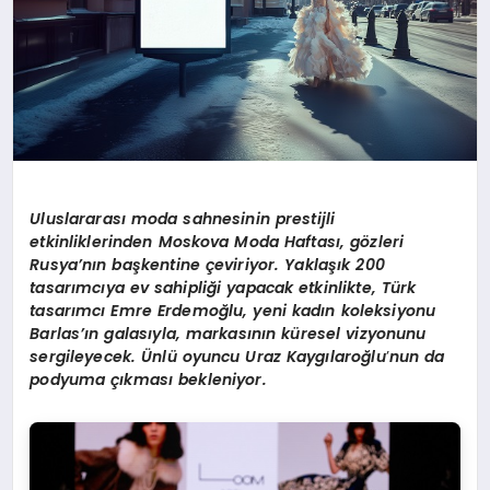
Uluslararası moda sahnesinin prestijli
etkinliklerinden Moskova Moda Haftası, g
ö
zleri
Rusya
’
nın başkentine çeviriyor. Yaklaşık 200
tasarımcıya ev sahipliği yapacak etkinlikte, Türk
tasarımcı Emre Erdemoğlu, yeni kadın koleksiyonu
Barlas’ı
n galas
ıyla, markasının küresel vizyonunu
sergileyecek.
Ü
nlü oyuncu Uraz Kaygı
laro
ğlu
’
nun da
podyuma çıkması bekleniyor.