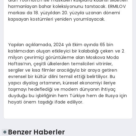
alan Toomatch ise maskülen kalıplarla kadınsı silüetleri
harmanlayan bahar koleksiyonunu tanıtacak. ERMILOV
markası da 18. yüzyıldan 20. yüzyıla uzanan dönemi
kapsayan kostümleri yeniden yorumlayacak.
Yapılan açıklamada, 2024 yılı Ekim ayında 65 bin
katılımcıdan oluşan etkileyici bir kalabalığı çeken ve 2
milyon çevrimiçi görüntüleme alan Moskova Moda
Haftası’nın, çeşitli ülkelerden temsilcileri vitrinler,
sergiler ve kısa filmler aracılığıyla bir araya getiren
evrensel bir kültür dilini temsil ettiği belirtiliyor. Bu
yapıcı diyalog ortamının, küresel ekonomiyi ileriye
taşımayı hedeflediği ve modern dünyanın ihtiyaç
duyduğu bu işbirliğinin hem Türkiye hem de Rusya için
hayati önem taşıdığı ifade ediliyor.
Benzer Haberler