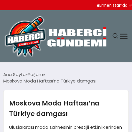
Ermenistan’da Hükümet 
ANASAYFA
Ana Sayfa
Yaşam
Moskova Moda Haftası’na Türkiye damgası
YAŞAM
SPOR
Moskova Moda Haftası’na
Türkiye damgası
EKONOMI
Uluslararası moda sahnesinin prestijli etkinliklerinden
DÜNYA