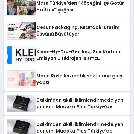
Mars Türkiye’den “Köpeğini İşe Götür
Haftası” çağrısı
Cesur Packaging, Mısır’daki Üretim
Üssünü Büyütüyor
Kleen-Hy-Dro-Gen Inc., Sıfır Karbon
Emisyonlu Hidrojen Isıtma
Teknolojisinde ISO ve TSSA
Düzenleyici Onaylarını Aldı
Marie Rose kozmetik sektörüne giriş
yaptı
Daikin’den akıllı iklimlendirmede yeni
dönem: Madoka Plus Türkiye’de
Daikin’den akıllı iklimlendirmede yeni
dönem: Madoka Plus Türkiye’de