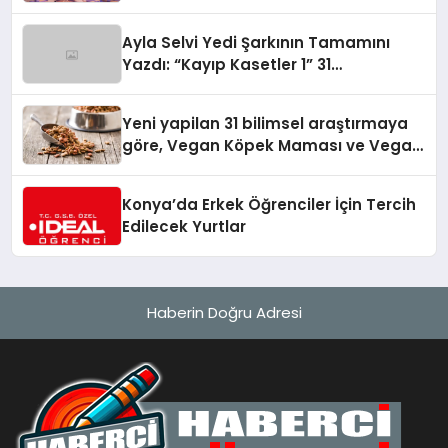
alışverişini bir araya getirmeyi
hedefliyor
Ayla Selvi Yedi Şarkının Tamamını
Yazdı: “Kayıp Kasetler 1” 31
Temmuz’da Yayında
Yeni yapilan 31 bilimsel araştırmaya
göre, Vegan Köpek Maması ve Vegan
Kedi Mamasının İyi Sindirildiğini
Ortaya Koydu
Konya’da Erkek Öğrenciler İçin Tercih
Edilecek Yurtlar
Haberin Doğru Adresi