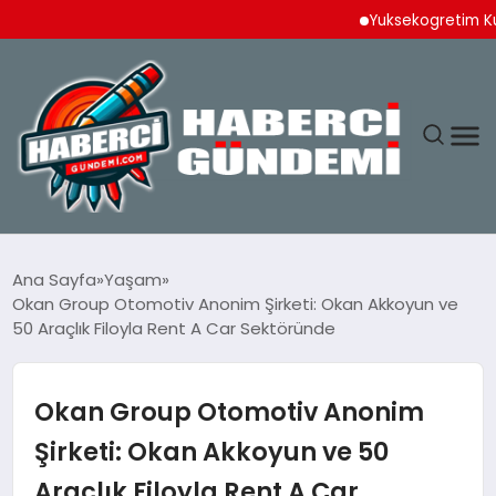
Yuksekogretim Kurulunda
ANASAYFA
Ana Sayfa
Yaşam
Okan Group Otomotiv Anonim Şirketi: Okan Akkoyun ve
YAŞAM
50 Araçlık Filoyla Rent A Car Sektöründe
SPOR
Okan Group Otomotiv Anonim
EKONOMI
Şirketi: Okan Akkoyun ve 50
Araçlık Filoyla Rent A Car
DÜNYA