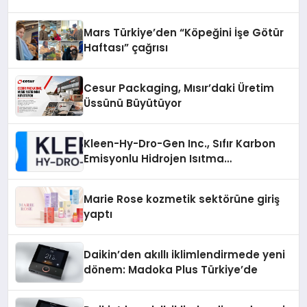
Mars Türkiye’den “Köpeğini İşe Götür
Haftası” çağrısı
Cesur Packaging, Mısır’daki Üretim
Üssünü Büyütüyor
Kleen-Hy-Dro-Gen Inc., Sıfır Karbon
Emisyonlu Hidrojen Isıtma
Teknolojisinde ISO ve TSSA
Düzenleyici Onaylarını Aldı
Marie Rose kozmetik sektörüne giriş
yaptı
Daikin’den akıllı iklimlendirmede yeni
dönem: Madoka Plus Türkiye’de