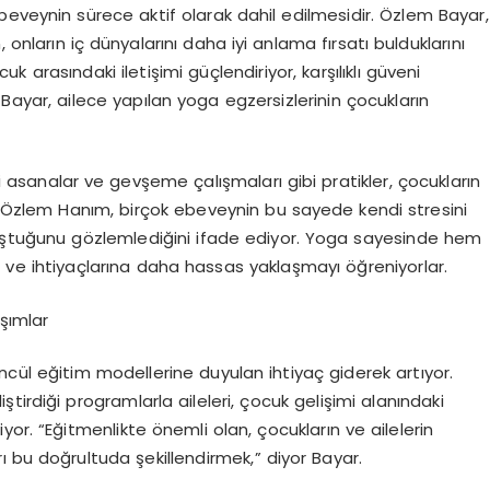
ebeveynin s
ü
rece aktif olarak dahil edilmesidir.
Ö
zlem Bayar,
, onlar
ı
n i
ç
d
ü
nyalar
ı
n
ı
daha iyi anlama f
ı
rsat
ı
bulduklar
ı
n
ı
cuk aras
ı
ndaki ileti
ş
imi g
üç
lendiriyor, kar
şı
l
ı
kl
ı
g
ü
veni
 Bayar, ailece yap
ı
lan yoga egzersizlerinin
ç
ocuklar
ı
n
li asanalar ve gev
ş
eme
ç
al
ış
malar
ı
gibi pratikler,
ç
ocuklar
ı
n
Ö
zlem Han
ı
m, bir
ç
ok ebeveynin bu sayede kendi stresini
ş
tu
ğ
unu g
ö
zlemledi
ğ
ini ifade ediyor. Yoga sayesinde hem
 ve ihtiya
ç
lar
ı
na daha hassas yakla
ş
may
ı öğ
reniyorlar.
şı
mlar
nc
ü
l e
ğ
itim modellerine duyulan ihtiya
ç
giderek art
ı
yor.
i
ş
tirdi
ğ
i programlarla aileleri,
ç
ocuk geli
ş
imi alan
ı
ndaki
iyor.
“
E
ğ
itmenlikte
ö
nemli olan,
ç
ocuklar
ı
n ve ailelerin
r
ı
bu do
ğ
rultuda
ş
ekillendirmek,
”
diyor Bayar.