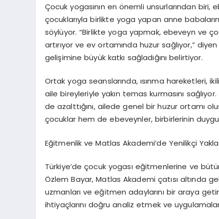
Ç
ocuk yogas
ı
n
ı
n en
ö
nemli unsurlar
ı
ndan biri, 
ç
ocuklar
ı
yla birlikte yoga yapan anne babalar
ı
n
s
ö
yl
ü
yor.
“
Birlikte yoga yapmak, ebeveyn ve
ç
o
art
ı
r
ı
yor ve ev ortam
ı
nda huzur sa
ğ
l
ı
yor,
”
diyen
geli
ş
imine b
ü
y
ü
k katk
ı
sa
ğ
lad
ığı
n
ı
belirtiyor.
Ortak yoga seanslar
ı
nda,
ı
s
ı
nma hareketleri, iki
aile bireyleriyle yak
ı
n temas kurmas
ı
n
ı
sa
ğ
l
ı
yor.
de azaltt
ığı
n
ı
, ailede genel bir huzur ortam
ı
olu
ç
ocuklar hem de ebeveynler, birbirlerinin duygu
E
ğ
itmenlik ve Matlas Akademi
’
de Yenilik
ç
i Yakla
T
ü
rkiye
’
de
ç
ocuk yogas
ı
e
ğ
itmenlerine ve b
ü
t
ü
Ö
zlem Bayar, Matlas Akademi
ç
at
ı
s
ı
alt
ı
nda gel
uzmanlar
ı
ve e
ğ
itmen adaylar
ı
n
ı
bir araya getir
ihtiya
ç
lar
ı
n
ı
do
ğ
ru analiz etmek ve uygulamala