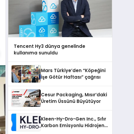
Tencent Hy3 dünya genelinde
kullanıma sunuldu
Mars Türkiye’den “Köpeğini
İşe Götür Haftası” çağrısı
Cesur Packaging, Mısır’daki
Üretim Üssünü Büyütüyor
Kleen-Hy-Dro-Gen Inc., Sıfır
Karbon Emisyonlu Hidrojen
Isıtma Teknolojisinde ISO ve