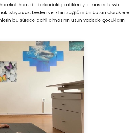
m hareket hem de fark
ı
ndal
ı
k pratikleri yapmas
ı
n
ı
te
ş
vik
ak istiyorsak, beden ve zihin sa
ğ
l
ığı
n
ı
bir b
ü
t
ü
n olarak ele
nlerin bu s
ü
rece dahil olmas
ı
n
ı
n uzun vadede
ç
ocuklar
ı
n