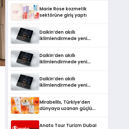
TSSA Düzenleyici Onaylarını
Marie Rose kozmetik
Aldı
sektörüne giriş yaptı
Daikin’den akıllı
iklimlendirmede yeni
dönem: Madoka Plus
Türkiye’de
Daikin’den akıllı
iklimlendirmede yeni
dönem: Madoka Plus
Türkiye’de
Daikin’den akıllı
iklimlendirmede yeni
dönem: Madoka Plus
Türkiye’de
Mirabellix, Türkiye’den
dünyaya uzanan güçlü
büyümesini sürdürüyor
Anato Tour Turizm Dubai