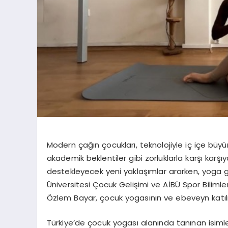
Modern
ç
a
ğı
n
ç
ocuklar
ı
, teknolojiyle i
ç
i
ç
e b
ü
y
ü
akademik beklentiler gibi zorluklarla kar
şı
kar
şı
y
destekleyecek yeni yakla
şı
mlar ararken, yoga g
Ü
niversitesi
Ç
ocuk Geli
ş
imi ve A
İ
B
Ü
Spor Bilimle
Ö
zlem Bayar,
ç
ocuk yogas
ı
n
ı
n ve ebeveyn kat
ı
l
T
ü
rkiye
’
de
ç
ocuk yogas
ı
alan
ı
nda tan
ı
nan isiml