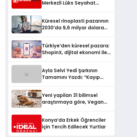
Merkezli Lüks Seyahat
Hizmetleriyle Küresel
Turizmde Öne Çıkıyor
Küresel rinoplasti pazarının
2030’da 9,6 milyar dolara
ulaşması bekleniyor
Türkiye’den küresel pazara:
ShopinX, dijital ekonomi ile
gerçek dünya alışverişini bir
araya getirmeyi hedefliyor
Ayla Selvi Yedi Şarkının
Tamamını Yazdı: “Kayıp
Kasetler 1” 31 Temmuz’da
Yayında
Yeni yapilan 31 bilimsel
araştırmaya göre, Vegan
Köpek Maması ve Vegan
Kedi Mamasının İyi
Konya’da Erkek Öğrenciler
Sindirildiğini Ortaya Koydu
İçin Tercih Edilecek Yurtlar