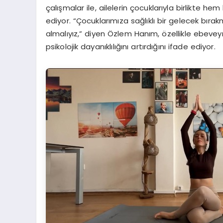
ç
al
ış
malar ile, ailelerin
ç
ocuklar
ı
yla birlikte he
ediyor.
“Ç
ocuklar
ı
m
ı
za sa
ğ
l
ı
kl
ı
bir gelecek b
ı
rakm
almal
ı
y
ı
z,
”
diyen
Ö
zlem Han
ı
m,
ö
zellikle ebevey
psikolojik dayan
ı
kl
ı
l
ığı
n
ı
art
ı
rd
ığı
n
ı
ifade ediyor.