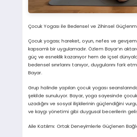
Ç
ocuk Yogas
ı
ile Bedensel ve Zihinsel G
üç
lenm
Ç
ocuk yogas
ı
; hareket, oyun, nefes ve gev
ş
eme
kapsaml
ı
bir uygulamad
ı
r.
Ö
zlem Bayar
’ı
n aktar
g
üç
ve esneklik kazan
ı
yor hem de i
ç
sel d
ü
nyal
bedensel s
ı
n
ı
rlar
ı
n
ı
tan
ı
yor, duygular
ı
n
ı
fark et
Bayar.
Grup halinde yap
ı
lan
ç
ocuk yogas
ı
seanslar
ı
nda
ş
ekilde sunuluyor. Bayar, yoga sayesinde
ç
ocuk
uzad
ığı
n
ı
ve sosyal ili
ş
kilerinin g
üç
lendi
ğ
ini vurg
ve kayg
ı
y
ö
netimi gibi duygusal becerilerin geli
Aile Kat
ı
l
ı
m
ı
: Ortak Deneyimlerle G
üç
lenen Ba
ğ
l