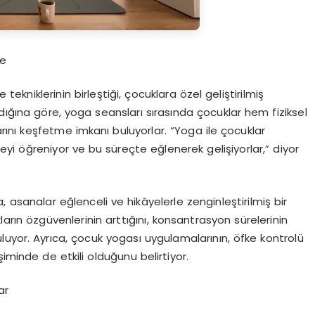
e
 tekniklerinin birle
ş
ti
ğ
i,
ç
ocuklara
ö
zel geli
ş
tirilmi
ş
d
ığı
na g
ö
re, yoga seanslar
ı
s
ı
ras
ı
nda
ç
ocuklar hem fiziksel
ar
ı
n
ı
ke
ş
fetme imkan
ı
buluyorlar.
“
Yoga ile
ç
ocuklar
meyi
öğ
reniyor ve bu s
ü
re
ç
te e
ğ
lenerek geli
ş
iyorlar,
”
diyor
, asanalar e
ğ
lenceli ve hik
â
yelerle zenginle
ş
tirilmi
ş
bir
lar
ı
n
ö
zg
ü
venlerinin artt
ığı
n
ı
, konsantrasyon s
ü
relerinin
uluyor. Ayr
ı
ca,
ç
ocuk yogas
ı
uygulamalar
ı
n
ı
n,
ö
fke kontrol
ü
ş
iminde de etkili oldu
ğ
unu belirtiyor.
ar