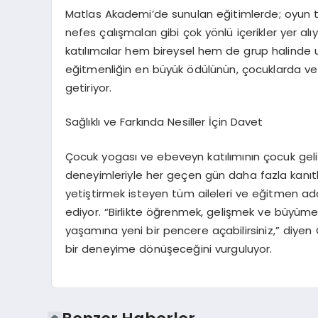
Matlas Akademi
’
de sunulan e
ğ
itimlerde; oyun 
nefes
ç
al
ış
malar
ı
gibi
ç
ok y
ö
nl
ü
i
ç
erikler yer al
ı
y
kat
ı
l
ı
mc
ı
lar hem bireysel hem de grup halinde u
e
ğ
itmenli
ğ
in en b
ü
y
ü
k
ö
d
ü
l
ü
n
ü
n,
ç
ocuklarda ve
getiriyor.
Sa
ğ
l
ı
kl
ı
ve Fark
ı
nda Nesiller
İç
in Davet
Ç
ocuk yogas
ı
ve ebeveyn kat
ı
l
ı
m
ı
n
ı
n
ç
ocuk geli
deneyimleriyle her ge
ç
en g
ü
n daha fazla kan
ı
t
yeti
ş
tirmek isteyen t
ü
m aileleri ve e
ğ
itmen ad
ediyor.
“
Birlikte
öğ
renmek, geli
ş
mek ve b
ü
y
ü
me
ya
ş
am
ı
na yeni bir pencere a
ç
abilirsiniz,
”
diyen
bir deneyime d
ö
n
üş
ece
ğ
ini vurguluyor.