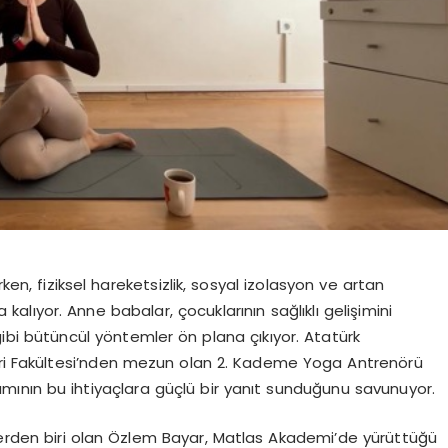
rken, fiziksel hareketsizlik, sosyal izolasyon ve artan
a kal
ı
yor. Anne babalar,
ç
ocuklar
ı
n
ı
n sa
ğ
l
ı
kl
ı
geli
ş
imini
ibi b
ü
t
ü
nc
ü
l y
ö
ntemler
ö
n plana
çı
k
ı
yor. Atat
ü
rk
ri Fak
ü
ltesi
’
nden mezun olan 2. Kademe Yoga Antren
ö
r
ü
ı
m
ı
n
ı
n bu ihtiya
ç
lara g
üç
l
ü
bir yan
ı
t sundu
ğ
unu savunuyor.
erden biri olan
Ö
zlem Bayar, Matlas Akademi
’
de y
ü
r
ü
tt
üğü