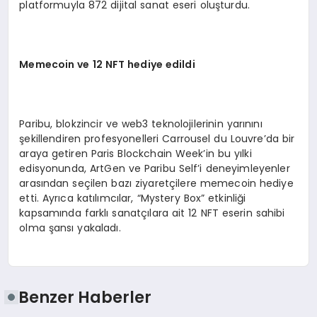
platformuyla 872 dijital sanat eseri oluşturdu.
M
emecoin ve 12 NFT hediye edildi
Paribu, blokzincir ve web3 teknolojilerinin yarınını
şekillendiren profesyonelleri Carrousel du Louvre’da bir
araya getiren Paris Blockchain Week’in bu yılki
edisyonunda, ArtGen ve Paribu Self’i deneyimleyenler
arasından seçilen bazı ziyaretçilere memecoin hediye
etti. Ayrıca katılımcılar, “Mystery Box” etkinliği
kapsamında farklı sanatçılara ait 12 NFT eserin sahibi
olma şansı yakaladı.
Benzer Haberler