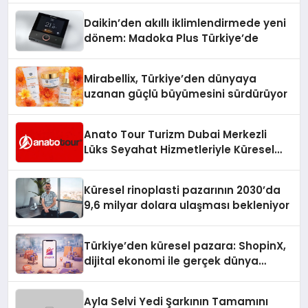
Daikin’den akıllı iklimlendirmede yeni
dönem: Madoka Plus Türkiye’de
Mirabellix, Türkiye’den dünyaya
uzanan güçlü büyümesini sürdürüyor
Anato Tour Turizm Dubai Merkezli
Lüks Seyahat Hizmetleriyle Küresel
Turizmde Öne Çıkıyor
Küresel rinoplasti pazarının 2030’da
9,6 milyar dolara ulaşması bekleniyor
Türkiye’den küresel pazara: ShopinX,
dijital ekonomi ile gerçek dünya
alışverişini bir araya getirmeyi
hedefliyor
Ayla Selvi Yedi Şarkının Tamamını