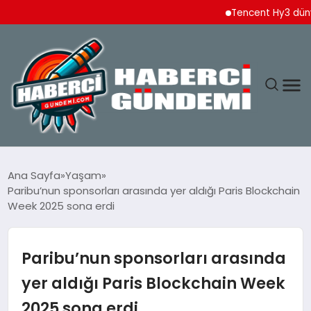
Tencent Hy3 dünya gen
ANASAYFA
Ana Sayfa
Yaşam
Paribu’nun sponsorları arasında yer aldığı Paris Blockchain
YAŞAM
Week 2025 sona erdi
SPOR
Paribu’nun sponsorları arasında
EKONOMI
yer aldığı Paris Blockchain Week
2025 sona erdi
DÜNYA