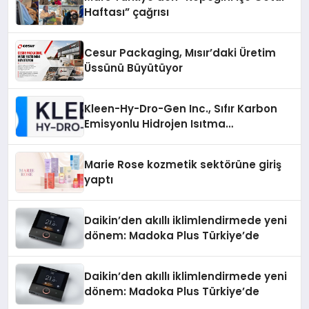
Haftası” çağrısı
Cesur Packaging, Mısır’daki Üretim
Üssünü Büyütüyor
Kleen-Hy-Dro-Gen Inc., Sıfır Karbon
Emisyonlu Hidrojen Isıtma
Teknolojisinde ISO ve TSSA
Düzenleyici Onaylarını Aldı
Marie Rose kozmetik sektörüne giriş
yaptı
Daikin’den akıllı iklimlendirmede yeni
dönem: Madoka Plus Türkiye’de
Daikin’den akıllı iklimlendirmede yeni
dönem: Madoka Plus Türkiye’de