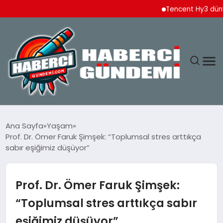
Tencent Hy3 dünya gen
ANASAYFA
Ana Sayfa
Yaşam
Prof. Dr. Ömer Faruk Şimşek: “Toplumsal stres arttıkça
YAŞAM
sabır eşiğimiz düşüyor”
SPOR
Prof. Dr. Ömer Faruk Şimşek:
EKONOMI
“Toplumsal stres arttıkça sabır
eşiğimiz düşüyor”
DÜNYA