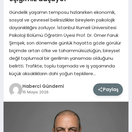
Gündelik yaşamın temposu hızlanırken ekonomik,
MAGAZIN
sosyal ve çevresel belirsizlikler bireylerin psikolojik
dayanıklılığını zorluyor. İstanbul Rumeli Üniversitesi
EĞITIM
Psikoloji Bölümü Öğretim Üyesi Prof. Dr. Ömer Faruk
Şimşek, son dönemde günlük hayatta gözle görülür
SAĞLIK
biçimde artan öfke ve tahammülsüzlüğün, bireysel
değil toplumsal bir gerilimin yansıması olduğunu
TEKNOLOJI
belirtti. Trafikte, toplu taşımada ve iş yaşamında
küçük aksaklıkların dahi yoğun tepkilere…
Haberci Gündemi
Paylaş
15 Mayıs 2026