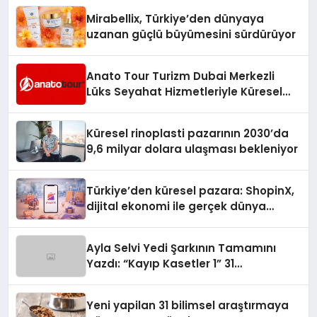
Mirabellix, Türkiye’den dünyaya
uzanan güçlü büyümesini sürdürüyor
Anato Tour Turizm Dubai Merkezli
Lüks Seyahat Hizmetleriyle Küresel
Turizmde Öne Çıkıyor
Küresel rinoplasti pazarının 2030’da
9,6 milyar dolara ulaşması bekleniyor
Türkiye’den küresel pazara: ShopinX,
dijital ekonomi ile gerçek dünya
alışverişini bir araya getirmeyi
hedefliyor
Ayla Selvi Yedi Şarkının Tamamını
Yazdı: “Kayıp Kasetler 1” 31
Temmuz’da Yayında
Yeni yapilan 31 bilimsel araştırmaya