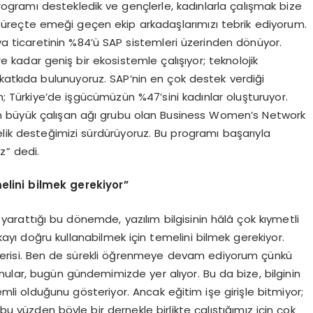
gramı destekledik ve gençlerle, kadınlarla çalışmak bize
 süreçte emeği geçen ekip arkadaşlarımızı tebrik ediyorum.
 ticaretinin %84’ü SAP sistemleri üzerinden dönüyor.
kadar geniş bir ekosistemle çalışıyor; teknolojik
katkıda bulunuyoruz. SAP’nin en çok destek verdiği
n; Türkiye’de işgücümüzün %47’sini kadınlar oluşturuyor.
en büyük çalışan ağı grubu olan Business Women’s Network
elik desteğimizi sürdürüyoruz. Bu programı başarıyla
z” dedi.
elini bilmek gerekiyor”
arattığı bu dönemde, yazılım bilgisinin hâlâ çok kıymetli
yı doğru kullanabilmek için temelini bilmek gerekiyor.
cerisi. Ben de sürekli öğrenmeye devam ediyorum çünkü
ular, bugün gündemimizde yer alıyor. Bu da bize, bilginin
li olduğunu gösteriyor. Ancak eğitim işe girişle bitmiyor;
yüzden böyle bir dernekle birlikte çalıştığımız için çok