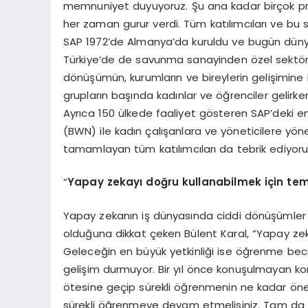
memnuniyet duyuyoruz. Şu ana kadar birçok pro
her zaman gurur verdi. Tüm katılımcıları ve bu
SAP 1972’de Almanya’da kuruldu ve bugün dünya
Türkiye’de de savunma sanayinden özel sektöre 
dönüşümün, kurumların ve bireylerin gelişimine 
grupların başında kadınlar ve öğrenciler gelirke
Ayrıca 150 ülkede faaliyet gösteren SAP’deki 
(BWN) ile kadın çalışanlara ve yöneticilere yön
tamamlayan tüm katılımcıları da tebrik ediyoru
“
Yapay zekayı doğru kullanabilmek için tem
Yapay zekanın iş dünyasında ciddi dönüşümler y
olduğuna dikkat çeken Bülent Karal, “Yapay zeka
Geleceğin en büyük yetkinliği ise öğrenme be
gelişim durmuyor. Bir yıl önce konuşulmayan kon
ötesine geçip sürekli öğrenmenin ne kadar önem
sürekli öğrenmeye devam etmelisiniz. Tam da bu 