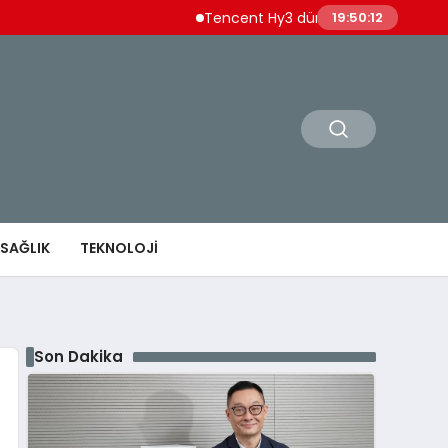
Tencent Hy3 dünya genelinde kullanıma sun
19:50:14
SAĞLIK
TEKNOLOJI
Son Dakika