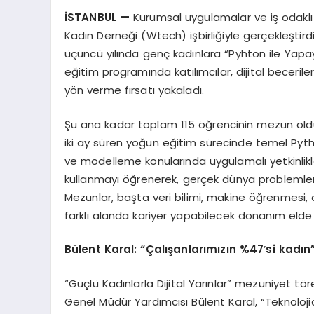
İSTANBUL
—
Kurumsal uygulamalar ve iş odaklı 
Kadın Derneği (Wtech) işbirliğiyle gerçekleştirdi
üçüncü yılında genç kadınlara “Pyhton ile Yapa
eğitim programında katılımcılar, dijital beceriler
yön verme fırsatı yakaladı.
Şu ana kadar toplam 115 öğrencinin mezun oldu
iki ay süren yoğun eğitim sürecinde temel Pyt
ve modelleme konularında uygulamalı yetkinlikl
kullanmayı öğrenerek, gerçek dünya problemleri
Mezunlar, başta veri bilimi, makine öğrenmesi, 
farklı alanda kariyer yapabilecek donanım elde 
Bülent Karal: “Çalışanlarımızın %47
’
si kadın
“Güçlü Kadınlarla Dijital Yarınlar” mezuniyet 
Genel Müdür Yardımcısı Bülent Karal, “Teknoloji