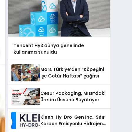
Tencent Hy3 dünya genelinde
kullanıma sunuldu
Mars Türkiye’den “Köpeğini
İşe Götür Haftası” çağrısı
Cesur Packaging, Mısır’daki
Üretim Üssünü Büyütüyor
Kleen-Hy-Dro-Gen Inc., Sıfır
Karbon Emisyonlu Hidrojen
Isıtma Teknolojisinde ISO ve