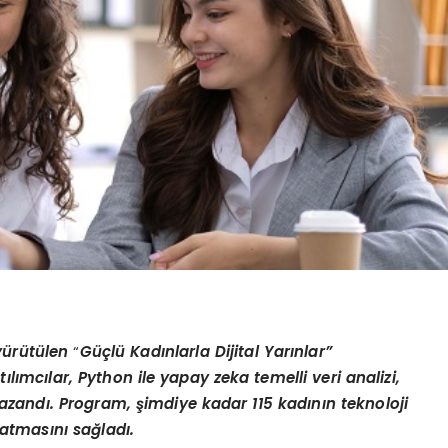
 yürütü
len
“
Güçlü Kadınlarla Dijital Yarınlar”
lımcılar, Python ile yapay zeka temelli veri analizi,
azandı
. Program,
şimdiye kadar 115 kadının teknoloji
atmasını sağladı.