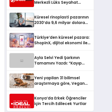
Merkezli Lüks Seyahat
Hizmetleriyle Küresel
Turizmde Öne Çıkıyor
Küresel rinoplasti pazarının
2030’da 9,6 milyar dolara
ulaşması bekleniyor
Türkiye’den küresel pazara:
ShopinX, dijital ekonomi ile
gerçek dünya alışverişini bir
araya getirmeyi hedefliyor
Ayla Selvi Yedi Şarkının
Tamamını Yazdı: “Kayıp
Kasetler 1” 31 Temmuz’da
Yayında
Yeni yapilan 31 bilimsel
araştırmaya göre, Vegan
Köpek Maması ve Vegan
Kedi Mamasının İyi
Konya’da Erkek Öğrenciler
Sindirildiğini Ortaya Koydu
İçin Tercih Edilecek Yurtlar