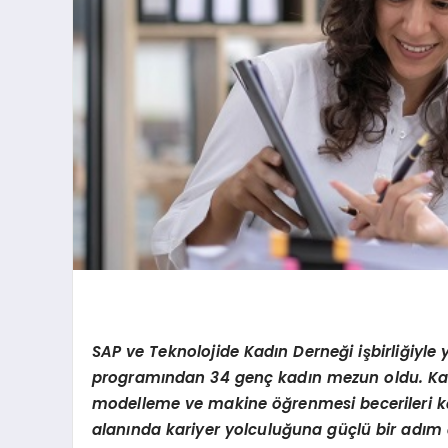
SAP ve Teknolojide Kadın Derneğ
i i
şbirliğiyle
programından
34 gen
ç kadın mezun oldu. Katı
modelleme ve makine öğrenmesi becerileri k
alanında kariyer yolculuğ
una g
üçlü bir adım 