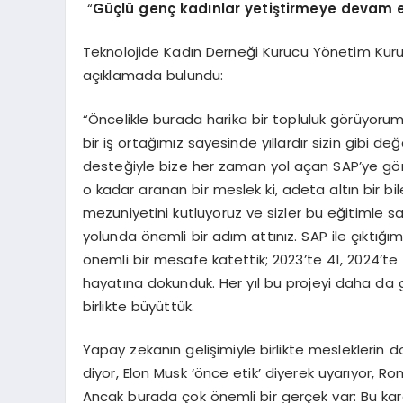
“
Güçlü genç kadınlar yetiştirmeye devam
Teknolojide Kadın Derneği Kurucu Yönetim Kuru
açıklamada bulundu:
“Öncelikle burada harika bir topluluk görüyorum
bir iş ortağımız sayesinde yıllardır sizin gibi d
desteğiyle bize her zaman yol açan SAP’ye g
o kadar aranan bir meslek ki, adeta altın bir bi
mezuniyetini kutluyoruz ve sizler bu eğitimle s
yolunda önemli bir adım attınız. SAP ile çıktığım
önemli bir mesafe katettik; 2023’te 41, 2024’t
hayatına dokunduk. Her yıl bu projeyi daha da g
birlikte büyüttük.
Yapay zekanın gelişimiyle birlikte mesleklerin 
diyor, Elon Musk ‘önce etik’ diyerek uyarıyor, Ro
Ancak burada çok önemli bir gerçek var: Bu karam