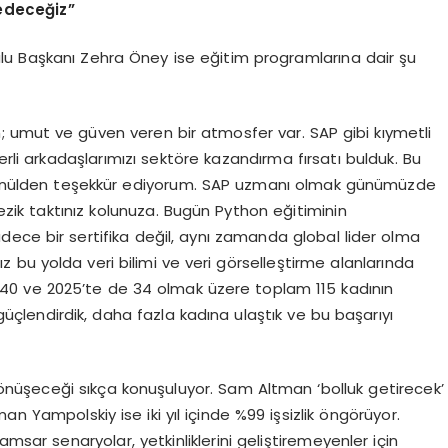
 edeceğ
iz
”
lu Başkanı Zehra Öney ise eğitim programlarına dair şu
; umut ve güven veren bir atmosfer var. SAP gibi kıymetli
eğerli arkadaşlarımızı sektöre kazandırma fırsatı bulduk. Bu
önülden teşekkür ediyorum. SAP uzmanı olmak günümüzde
lezik taktınız kolunuza. Bugün Python eğitiminin
adece bir sertifika değil, aynı zamanda global lider olma
ız bu yolda veri bilimi ve veri görselleştirme alanlarında
e 40 ve 2025’te de 34 olmak üzere toplam 115 kadının
üçlendirdik, daha fazla kadına ulaştık ve bu başarıyı
dönüşeceği sıkça konuşuluyor. Sam Altman ‘bolluk getirecek’
man Yampolskiy ise iki yıl içinde %99 işsizlik öngörüyor.
sar senaryolar, yetkinliklerini geliştiremeyenler için