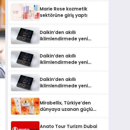
TSSA Düzenleyici Onaylarını
Marie Rose kozmetik
Aldı
sektörüne giriş yaptı
Daikin’den akıllı
iklimlendirmede yeni
dönem: Madoka Plus
Türkiye’de
Daikin’den akıllı
iklimlendirmede yeni
dönem: Madoka Plus
Türkiye’de
Daikin’den akıllı
iklimlendirmede yeni
dönem: Madoka Plus
Türkiye’de
Mirabellix, Türkiye’den
dünyaya uzanan güçlü
büyümesini sürdürüyor
Anato Tour Turizm Dubai