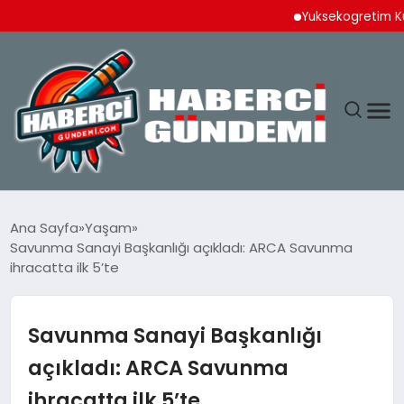
Yuksekogretim Kurulund
ANASAYFA
Ana Sayfa
Yaşam
Savunma Sanayi Başkanlığı açıkladı: ARCA Savunma
YAŞAM
ihracatta ilk 5’te
SPOR
Savunma Sanayi Başkanlığı
EKONOMI
açıkladı: ARCA Savunma
ihracatta ilk 5’te
DÜNYA