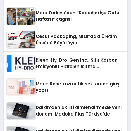
Mars Türkiye’den “Köpeğini İşe Götür
Haftası” çağrısı
Cesur Packaging, Mısır’daki Üretim
Üssünü Büyütüyor
Kleen-Hy-Dro-Gen Inc., Sıfır Karbon
Emisyonlu Hidrojen Isıtma
Teknolojisinde ISO ve TSSA
Düzenleyici Onaylarını Aldı
Marie Rose kozmetik sektörüne giriş
yaptı
Daikin’den akıllı iklimlendirmede yeni
dönem: Madoka Plus Türkiye’de