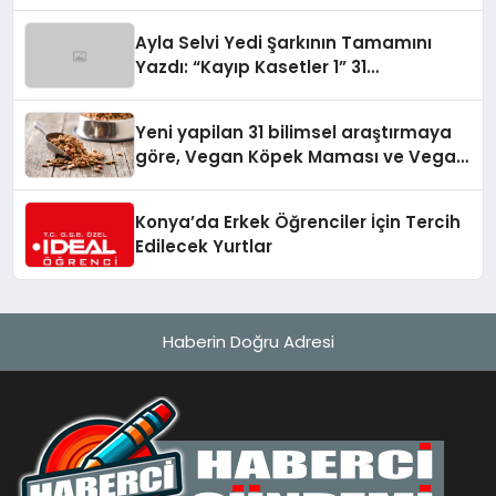
alışverişini bir araya getirmeyi
hedefliyor
Ayla Selvi Yedi Şarkının Tamamını
Yazdı: “Kayıp Kasetler 1” 31
Temmuz’da Yayında
Yeni yapilan 31 bilimsel araştırmaya
göre, Vegan Köpek Maması ve Vegan
Kedi Mamasının İyi Sindirildiğini
Ortaya Koydu
Konya’da Erkek Öğrenciler İçin Tercih
Edilecek Yurtlar
Haberin Doğru Adresi