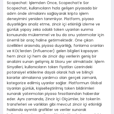
Scopechat: İşlemden Önce, Scopechat’e Sor
Scopechat, kullanıcıların hızla gelişen piyasada bir
adım önde olmalarını sağlayarak kripto işlem
deneyimini yeniden tanımlıyor. Platform, piyasa
duyarlılığını analiz etme, zincir içi etkinliği izleme ve
günlük yapay zeka odaklı token uyarıları sunma
konusunda mükemmel ve bu da onu yatırımcılar için
önemli bir araç haline getirmektedir. Öne çıkan
özellikleri arasında, piyasa duyarlılığı, fonlama oranları
ve KOL’lerden (influencer) gelen bilgileri kapsayan
hem zincir içi hem de zincir dışı verilerin geniş bir
analizini sunan gelişmiş AI Skoru yer almaktadır. İşlem
Sinyalleri, kullanıcıların token fiyatları üzerindeki
potansiyel etkilerine dayalı olarak hızlı ve bilinçli
kararlar almalarına yardımcı olan gerçek zamanlı,
kategorize edilmiş uyarılar sağlar. Platformun Global
Uyarıları günlük, kişiselleştirilmiş token bildirimleri
sunarak yatırımcıları piyasa fırsatlarından haberdar
eder. Aynı zamanda, Zincir İçi Ölçümler, bir token’in
transferleri ve varlıkları gibi mevcut zincir içi etkinliği
hakkında ayrıntılı grafikler ve veriler sunarak