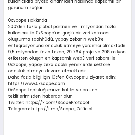
kullanıcılara piyasa dinamikleri hakkında kapsamlı bir
görünüm sağlar.
0xScope Hakkında
200’den fazla global partneri ve 1 milyondan fazla
kullanıcısı ile 0xScope’un güçlü bir veri katmanı
oluşturma taahhüdü, yapay zekanın Web3’e
entegrasyonuna öncülük etmeye yardımcı olmaktadır.
9,5 milyondan fazla token, 29.764 proje ve 298 milyon
etiketten oluşan en kapsamlı Web3 veri tabanı ile
0xScope, yapay zeka odaklı yeniliklerde sektöre
öncülük etmeye devam etmektedir.
Daha fazla bilgi için lütfen 0xScope’u ziyaret edin:
https://www.0xscope.com
0xScope topluluğumuza katılın ve en son
tekliflerimizden haberdar olun:
Twitter: https://x.com/ScopeProtocol
Telegram: https://t.me/Scope_Official