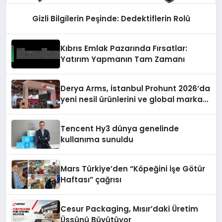
Gizli Bilgilerin Peşinde: Dedektiflerin Rolü
Kıbrıs Emlak Pazarında Fırsatlar:
Yatırım Yapmanın Tam Zamanı
Derya Arms, İstanbul Prohunt 2026’da
yeni nesil ürünlerini ve global marka
vizyonunu sergiledi
Tencent Hy3 dünya genelinde
kullanıma sunuldu
Mars Türkiye’den “Köpeğini İşe Götür
Haftası” çağrısı
Cesur Packaging, Mısır’daki Üretim
Üssünü Büyütüyor