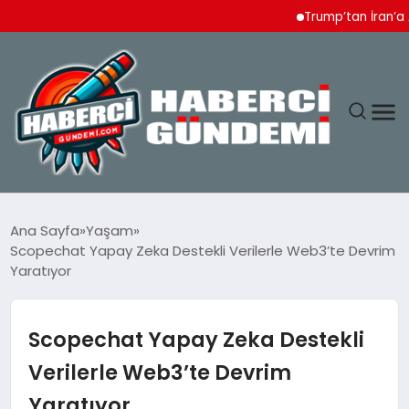
Trump’tan İran’a Ağır T
ANASAYFA
Ana Sayfa
Yaşam
Scopechat Yapay Zeka Destekli Verilerle Web3’te Devrim
YAŞAM
Yaratıyor
SPOR
Scopechat Yapay Zeka Destekli
EKONOMI
Verilerle Web3’te Devrim
Yaratıyor
DÜNYA