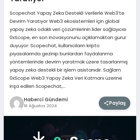
Scopechat Yapay Zeka Destekli Verilerle Web3’te
MAGAZIN
Devrim Yaratıyor Web3 ekosistemleri için global
yapay zeka odaklı veri çözümlerinin lider sağlayıcısı
EĞITIM
0xScope, en son inovasyonunu açıklamaktan gurur
duyuyor: Scopechat, kullanıcıların kripto
SAĞLIK
piyasalarında gezinip bunlardan faydalanma
yöntemlerinde devrim yaratmak üzere tasarlanmış
TEKNOLOJI
yapay zeka destekli bir işlem asistanıdır. Sağlam
0xScope Web3 Yapay Zeka Veri Katmanı üzerine
inşa edilen Scopechat,…
Haberci Gündemi
Paylaş
16 Ağustos 2024