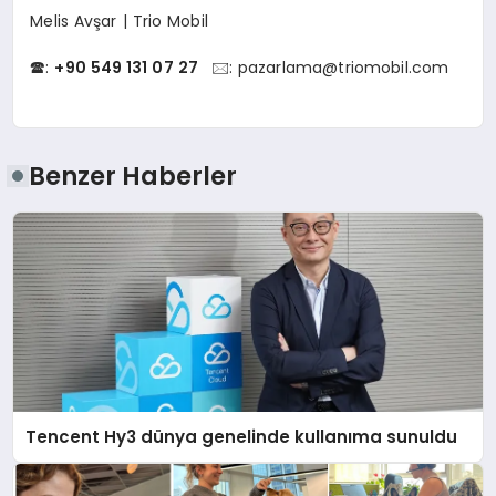
Melis Avşar | Trio Mobil
🕿:
+90 549 131 07 27
🖂:
pazarlama@triomobil.com
Benzer Haberler
Tencent Hy3 dünya genelinde kullanıma sunuldu