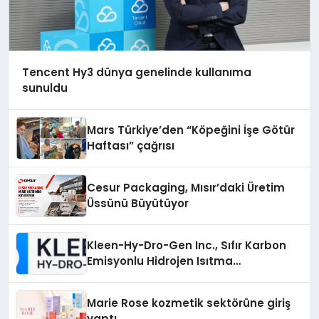
Tencent Hy3 dünya genelinde kullanıma
sunuldu
Mars Türkiye’den “Köpeğini İşe Götür
Haftası” çağrısı
Cesur Packaging, Mısır’daki Üretim
Üssünü Büyütüyor
Kleen-Hy-Dro-Gen Inc., Sıfır Karbon
Emisyonlu Hidrojen Isıtma
Teknolojisinde ISO ve TSSA
Düzenleyici Onaylarını Aldı
Marie Rose kozmetik sektörüne giriş
yaptı