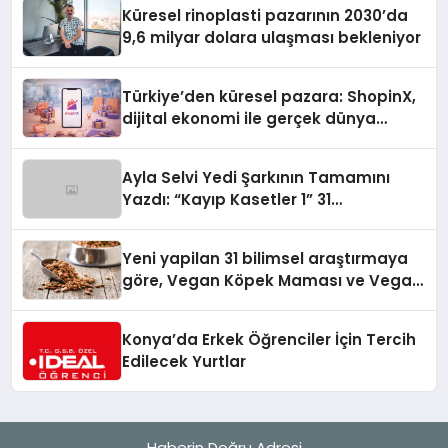
Küresel rinoplasti pazarının 2030’da
9,6 milyar dolara ulaşması bekleniyor
Türkiye’den küresel pazara: ShopinX,
dijital ekonomi ile gerçek dünya
alışverişini bir araya getirmeyi
hedefliyor
Ayla Selvi Yedi Şarkının Tamamını
Yazdı: “Kayıp Kasetler 1” 31
Temmuz’da Yayında
Yeni yapilan 31 bilimsel araştırmaya
göre, Vegan Köpek Maması ve Vegan
Kedi Mamasının İyi Sindirildiğini
Ortaya Koydu
Konya’da Erkek Öğrenciler İçin Tercih
Edilecek Yurtlar
Haberin Doğru Adresi