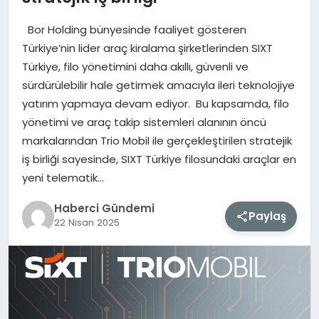
Bor Holding bünyesinde faaliyet gösteren
MAGAZIN
Türkiye’nin lider araç kiralama şirketlerinden SIXT
Türkiye, filo yönetimini daha akıllı, güvenli ve
EĞITIM
sürdürülebilir hale getirmek amacıyla ileri teknolojiye
yatırım yapmaya devam ediyor. Bu kapsamda, filo
SAĞLIK
yönetimi ve araç takip sistemleri alanının öncü
markalarından Trio Mobil ile gerçekleştirilen stratejik
TEKNOLOJI
iş birliği sayesinde, SIXT Türkiye filosundaki araçlar en
yeni telematik…
Haberci Gündemi
Paylaş
22 Nisan 2025