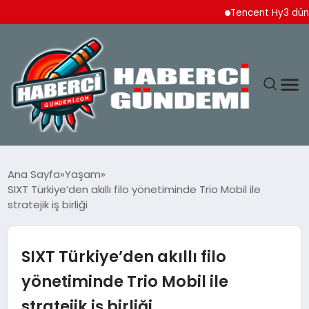
Tencent Hy3 dünya genel
ANASAYFA
Ana Sayfa
Yaşam
SIXT Türkiye’den akıllı filo yönetiminde Trio Mobil ile
YAŞAM
stratejik iş birliği
SPOR
SIXT Türkiye’den akıllı filo
EKONOMI
yönetiminde Trio Mobil ile
stratejik iş birliği
DÜNYA