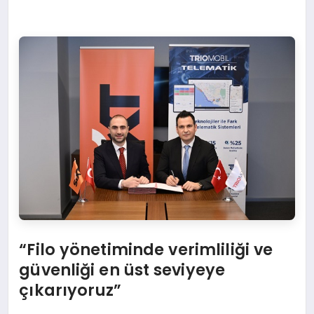
“
Filo y
ö
netiminde verimliliği ve
güvenliğ
i en
üst seviyeye
çıkarıyoruz”