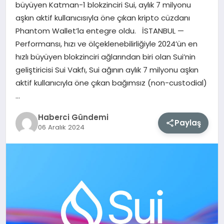
büyüyen Katman-1 blokzinciri Sui, aylık 7 milyonu
aşkın aktif kullanıcısıyla öne çıkan kripto cüzdanı
MAGAZIN
Phantom Wallet’la entegre oldu. İSTANBUL —
Performansı, hızı ve ölçeklenebilirliğiyle 2024’ün en
EĞITIM
hızlı büyüyen blokzinciri ağlarından biri olan Sui’nin
geliştiricisi Sui Vakfı, Sui ağının aylık 7 milyonu aşkın
SAĞLIK
aktif kullanıcıyla öne çıkan bağımsız (non-custodial)
…
TEKNOLOJI
Haberci Gündemi
Paylaş
06 Aralık 2024