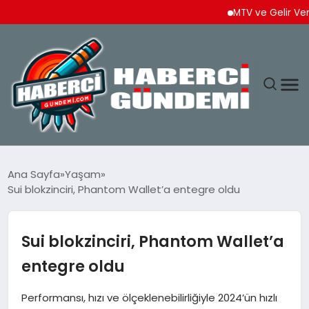
MTV ve Gelir Vergisi 
ANASAYFA
Ana Sayfa
Yaşam
Sui blokzinciri, Phantom Wallet’a entegre oldu
YAŞAM
SPOR
Sui blokzinciri, Phantom Wallet’a
entegre oldu
EKONOMI
Performansı, hızı ve ölçeklenebilirliğiyle 2024’ün hızlı
DÜNYA