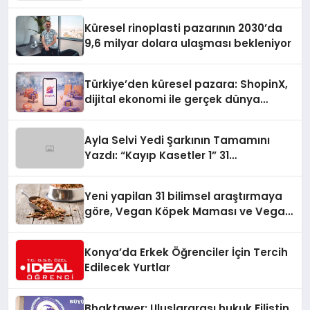
Turizmde Öne Çıkıyor
Küresel rinoplasti pazarının 2030’da
9,6 milyar dolara ulaşması bekleniyor
Türkiye’den küresel pazara: ShopinX,
dijital ekonomi ile gerçek dünya
alışverişini bir araya getirmeyi
hedefliyor
Ayla Selvi Yedi Şarkının Tamamını
Yazdı: “Kayıp Kasetler 1” 31
Temmuz’da Yayında
Yeni yapilan 31 bilimsel araştırmaya
göre, Vegan Köpek Maması ve Vegan
Kedi Mamasının İyi Sindirildiğini
Ortaya Koydu
Konya’da Erkek Öğrenciler İçin Tercih
Edilecek Yurtlar
Bhaktawer: Uluslararası hukuk Filistin