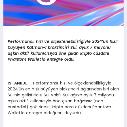
Performansı
, h
ızı
ve
ö
lçeklenebilirliğiyle 2024’ün hızlı
büyüyen Katman-1 blokzinciri Sui, aylık 7 milyonu
aşkın aktif kullanıcısıyla
ö
ne çıkan kripto cüzdanı
Phantom Wallet
’
la entegre oldu.
İSTANBUL
—
Performansı, hızı ve ölçeklenebilirliğiyle
2024’ün en hızlı büyüyen blokzinciri ağlarından biri olan
Sui’nin geliştiricisi Sui Vakfı, Sui ağının aylık 7 milyonu
aşkın aktif kullanıcıyla öne çıkan bağımsız (non-
custodial) çok zincirli kripto para cüzdanı Phantom
Wallet’le entegre olduğunu duyurdu.