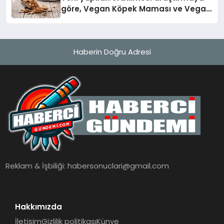
göre, Vegan Köpek Maması ve Vegan
Kedi Mamasının İyi Sindirildiğini
Ortaya Koydu
Haberin Doğru Adresi
Reklam & İşbiliği:
habersonuclari@gmail.com
Hakkımızda
İletişim
Gizlilik politikası
Künye