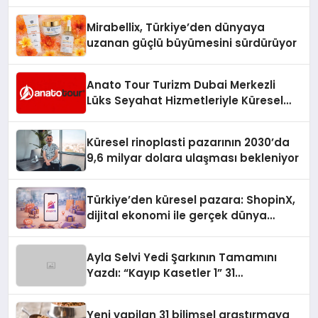
Mirabellix, Türkiye’den dünyaya
uzanan güçlü büyümesini sürdürüyor
Anato Tour Turizm Dubai Merkezli
Lüks Seyahat Hizmetleriyle Küresel
Turizmde Öne Çıkıyor
Küresel rinoplasti pazarının 2030’da
9,6 milyar dolara ulaşması bekleniyor
Türkiye’den küresel pazara: ShopinX,
dijital ekonomi ile gerçek dünya
alışverişini bir araya getirmeyi
hedefliyor
Ayla Selvi Yedi Şarkının Tamamını
Yazdı: “Kayıp Kasetler 1” 31
Temmuz’da Yayında
Yeni yapilan 31 bilimsel araştırmaya