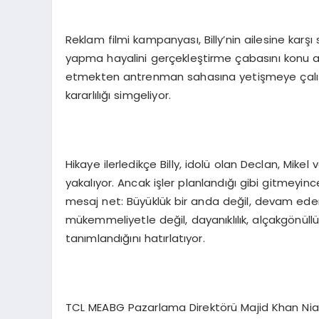
Reklam filmi kampanyası, Billy’nin ailesine karş
yapma hayalini gerçekleştirme çabasını konu al
etmekten antrenman sahasına yetişmeye çalışm
kararlılığı simgeliyor.
Hikaye ilerledikçe Billy, idolü olan Declan, Mikel
yakalıyor. Ancak işler planlandığı gibi gitmeyin
mesaj net: Büyüklük bir anda değil, devam ede
mükemmeliyetle değil, dayanıklılık, alçakgönüllü
tanımlandığını hatırlatıyor.
TCL MEABG Pazarlama Direktörü Majid Khan Niazi