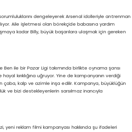
ı sorumluluklarını dengeleyerek Arsenal idolleriyle antrenman
ıyor. Aile işletmesi olan börekçide babasına yardım
aya kadar Billy, büyük başarılara ulaşmak için gereken
 ve Ben ile bir Pazar Ligi takımında birlikte oynama şansı
ce hayal kırıklığına uğruyor. Yine de kampanyanın verdiği
n çaba, kalp ve azimle inşa edilir. Kampanya, büyüklüğün
lük ve bizi destekleyenlerin sarsılmaz inancıyla
, yeni reklam filmi kampanyası hakkında şu ifadeleri