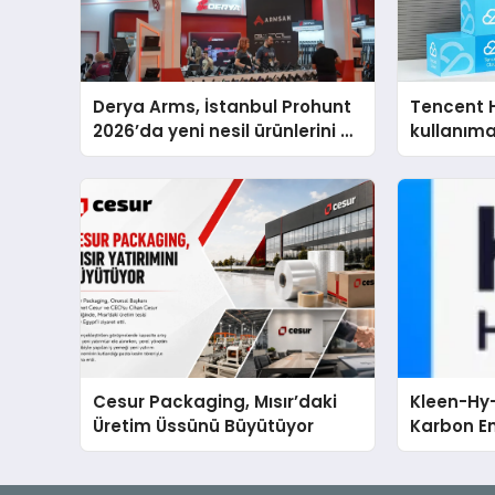
Derya Arms, İstanbul Prohunt
Tencent 
2026’da yeni nesil ürünlerini ve
kullanım
global marka vizyonunu
sergiledi
Cesur Packaging, Mısır’daki
Kleen-Hy-
Üretim Üssünü Büyütüyor
Karbon Em
Isıtma Te
TSSA Düze