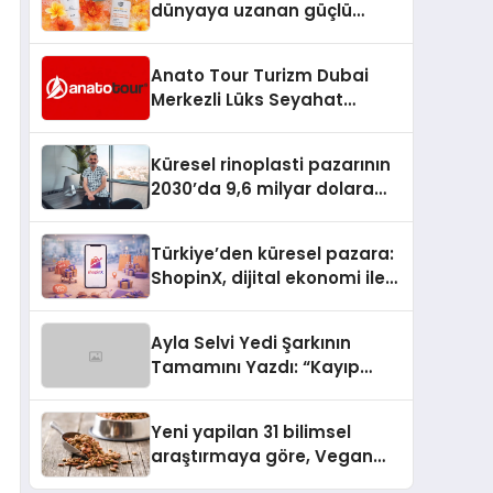
dünyaya uzanan güçlü
büyümesini sürdürüyor
Anato Tour Turizm Dubai
Merkezli Lüks Seyahat
Hizmetleriyle Küresel
Turizmde Öne Çıkıyor
Küresel rinoplasti pazarının
2030’da 9,6 milyar dolara
ulaşması bekleniyor
Türkiye’den küresel pazara:
ShopinX, dijital ekonomi ile
gerçek dünya alışverişini bir
araya getirmeyi hedefliyor
Ayla Selvi Yedi Şarkının
Tamamını Yazdı: “Kayıp
Kasetler 1” 31 Temmuz’da
Yayında
Yeni yapilan 31 bilimsel
araştırmaya göre, Vegan
Köpek Maması ve Vegan