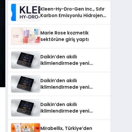
Kleen-Hy-Dro-Gen Inc., Sıfır
Karbon Emisyonlu Hidrojen
Isıtma Teknolojisinde ISO ve
TSSA Düzenleyici Onaylarını
Marie Rose kozmetik
Aldı
sektörüne giriş yaptı
Daikin’den akıllı
iklimlendirmede yeni
dönem: Madoka Plus
Türkiye’de
Daikin’den akıllı
iklimlendirmede yeni
dönem: Madoka Plus
Türkiye’de
Daikin’den akıllı
iklimlendirmede yeni
dönem: Madoka Plus
Türkiye’de
Mirabellix, Türkiye’den