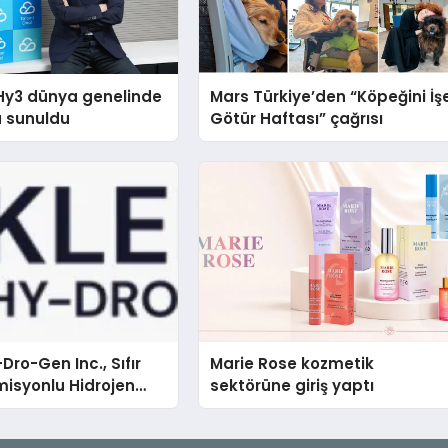
Hy3 dünya genelinde
Mars Türkiye’den “Köpeğini İş
a sunuldu
Götür Haftası” çağrısı
Dro-Gen Inc., Sıfır
Marie Rose kozmetik
isyonlu Hidrojen
sektörüne giriş yaptı
knolojisinde ISO ve
nleyici Onaylarını