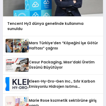
Tencent Hy3 dünya genelinde kullanıma
sunuldu
Mars Türkiye’den “Köpeğini İşe Götür
Haftası” çağrısı
Cesur Packaging, Mısır’daki Üretim
Üssünü Büyütüyor
Kleen-Hy-Dro-Gen Inc., Sıfır Karbon
Emisyonlu Hidrojen Isıtma
Teknolojisinde ISO ve TSSA
Düzenleyici Onaylarını Aldı
Marie Rose kozmetik sektörüne giriş
yaptı