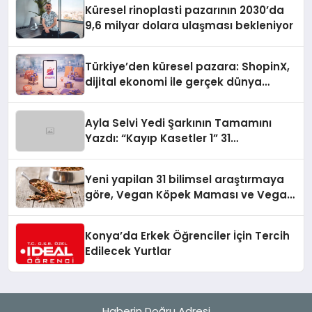
Küresel rinoplasti pazarının 2030’da
9,6 milyar dolara ulaşması bekleniyor
Türkiye’den küresel pazara: ShopinX,
dijital ekonomi ile gerçek dünya
alışverişini bir araya getirmeyi
hedefliyor
Ayla Selvi Yedi Şarkının Tamamını
Yazdı: “Kayıp Kasetler 1” 31
Temmuz’da Yayında
Yeni yapilan 31 bilimsel araştırmaya
göre, Vegan Köpek Maması ve Vegan
Kedi Mamasının İyi Sindirildiğini
Ortaya Koydu
Konya’da Erkek Öğrenciler İçin Tercih
Edilecek Yurtlar
Haberin Doğru Adresi