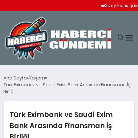
Kuzey Kıbrıs gayrime
ANASAYFA
Ana Sayfa
Yaşam
Türk Eximbank ve Saudi Exim Bank Arasında Finansman İş
YAŞAM
Birliği
SPOR
Türk Eximbank ve Saudi Exim
EKONOMI
Bank Arasında Finansman İş
Birliği
DÜNYA