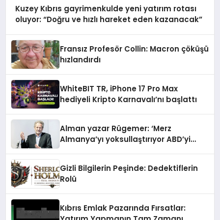
Kuzey Kıbrıs gayrimenkulde yeni yatırım rotası
oluyor: “Doğru ve hızlı hareket eden kazanacak”
Fransız Profesör Collin: Macron çöküşü
hızlandırdı
WhiteBIT TR, iPhone 17 Pro Max
hediyeli Kripto Karnavalı’nı başlattı
Alman yazar Rügemer: ‘Merz
Almanya’yı yoksullaştırıyor ABD’yi
zenginleştiriyor’
Gizli Bilgilerin Peşinde: Dedektiflerin
Rolü
Kıbrıs Emlak Pazarında Fırsatlar:
Yatırım Yapmanın Tam Zamanı