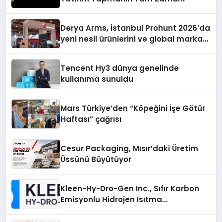
Derya Arms, İstanbul Prohunt 2026’da
yeni nesil ürünlerini ve global marka
vizyonunu sergiledi
Tencent Hy3 dünya genelinde
kullanıma sunuldu
Mars Türkiye’den “Köpeğini İşe Götür
Haftası” çağrısı
Cesur Packaging, Mısır’daki Üretim
Üssünü Büyütüyor
Kleen-Hy-Dro-Gen Inc., Sıfır Karbon
Emisyonlu Hidrojen Isıtma
Teknolojisinde ISO ve TSSA
Düzenleyici Onaylarını Aldı