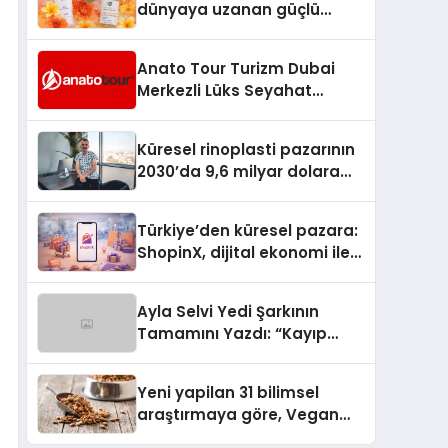
dünyaya uzanan güçlü
büyümesini sürdürüyor
Anato Tour Turizm Dubai
Merkezli Lüks Seyahat
Hizmetleriyle Küresel
Turizmde Öne Çıkıyor
Küresel rinoplasti pazarının
2030’da 9,6 milyar dolara
ulaşması bekleniyor
Türkiye’den küresel pazara:
ShopinX, dijital ekonomi ile
gerçek dünya alışverişini bir
araya getirmeyi hedefliyor
Ayla Selvi Yedi Şarkının
Tamamını Yazdı: “Kayıp
Kasetler 1” 31 Temmuz’da
Yayında
Yeni yapilan 31 bilimsel
araştırmaya göre, Vegan
Köpek Maması ve Vegan