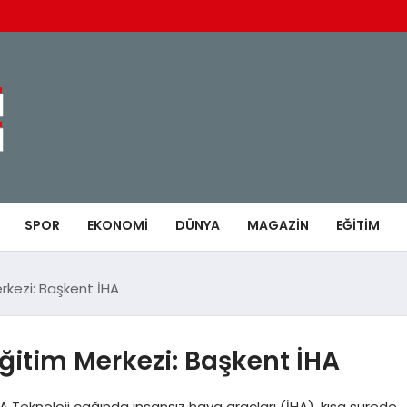
SPOR
EKONOMI
DÜNYA
MAGAZIN
EĞITIM
erkezi: Başkent İHA
Eğitim Merkezi: Başkent İHA
HA Teknoloji çağında insansız hava araçları (İHA), kısa sürede