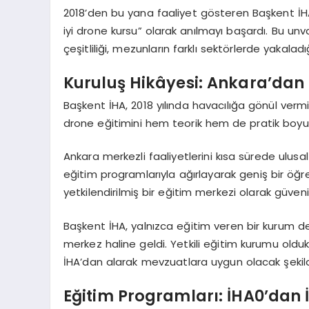
2018’den bu yana faaliyet gösteren Başkent İHA
iyi drone kursu” olarak anılmayı başardı. Bu un
çeşitliliği, mezunların farklı sektörlerde yakaladı
Kuruluş Hikâyesi: Ankara’dan 
Başkent İHA, 2018 yılında havacılığa gönül vermi
drone eğitimini hem teorik hem de pratik boyutl
Ankara merkezli faaliyetlerini kısa sürede ulusal
eğitim programlarıyla ağırlayarak geniş bir öğ
yetkilendirilmiş bir eğitim merkezi olarak güvenilir
Başkent İHA, yalnızca eğitim veren bir kurum değ
merkez haline geldi. Yetkili eğitim kurumu olduk
İHA’dan alarak mevzuatlara uygun olacak şekild
Eğitim Programları: İHA0’dan 