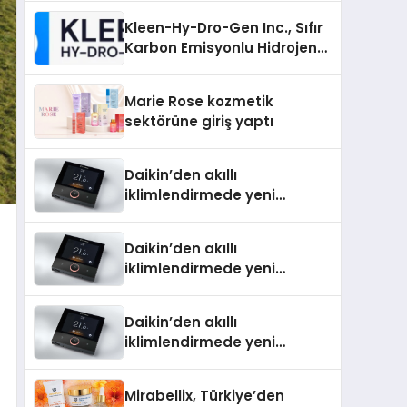
Kleen-Hy-Dro-Gen Inc., Sıfır
Karbon Emisyonlu Hidrojen
Isıtma Teknolojisinde ISO ve
TSSA Düzenleyici Onaylarını
Marie Rose kozmetik
Aldı
sektörüne giriş yaptı
Daikin’den akıllı
iklimlendirmede yeni
dönem: Madoka Plus
Türkiye’de
Daikin’den akıllı
iklimlendirmede yeni
dönem: Madoka Plus
Türkiye’de
Daikin’den akıllı
iklimlendirmede yeni
dönem: Madoka Plus
Türkiye’de
Mirabellix, Türkiye’den