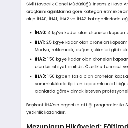
Sivil Havacılık Genel Müdürlüğü İnsansız Hava Ara
araçlarını ağırlıklarına göre kategori etmektedi
olup İHA0, İHA1, İHA2 ve İHA3 kategorilerinde eğ
İHA0:
4 kg’ye kadar olan droneları kapsama
İHA1:
25 kg’ye kadar olan droneları kapsamakt
Medya, reklamcılık, düğün çekimleri gibi sek
İHA2:
150 kg’ye kadar olan droneları kapsama
olan bir ehliyet sınıfıdır. Özellikle tarımsal
İHA3:
150 kg’den fazla olan droneları kapsam
sorumluluklarla ilgili en kapsamlı anlatıldığı 
alanlarda görev almak isteyen profesyonell
Başkent İHA’nın organize ettiği programlar ile 
yetkinlik kazandırır.
Mezunların Hikâyeleri: Eğitim