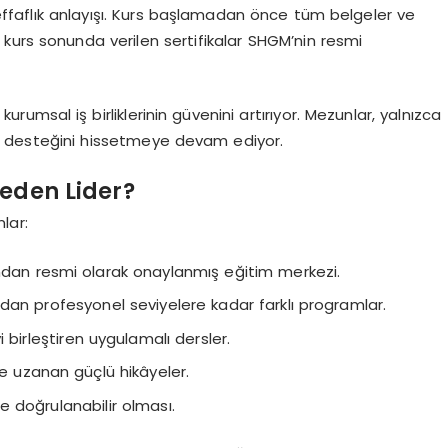
 şeffaflık anlayışı. Kurs başlamadan önce tüm belgeler ve
a kurs sonunda verilen sertifikalar SHGM’nin resmi
rumsal iş birliklerinin güvenini artırıyor. Mezunlar, yalnızca
n desteğini hissetmeye devam ediyor.
eden Lider?
nlar:
ndan resmi olarak onaylanmış eğitim merkezi.
dan profesyonel seviyelere kadar farklı programlar.
i birleştiren uygulamalı dersler.
re uzanan güçlü hikâyeler.
çe doğrulanabilir olması.