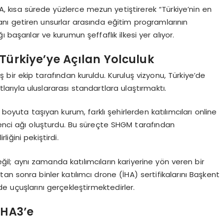
, kısa sürede yüzlerce mezun yetiştirerek “Türkiye’nin en
vanı getiren unsurlar arasında eğitim programlarının
ğı başarılar ve kurumun şeffaflık ilkesi yer alıyor.
Türkiye’ye Açılan Yolculuk
ş bir ekip tarafından kuruldu. Kuruluş vizyonu, Türkiye’de
arıyla uluslararası standartlara ulaştırmaktı.
 boyuta taşıyan kurum, farklı şehirlerden katılımcıları online
renci ağı oluşturdu. Bu süreçte SHGM tarafından
liğini pekiştirdi.
il; aynı zamanda katılımcıların kariyerine yön veren bir
tan sonra binler katılımcı drone (İHA) sertifikalarını Başkent
e uçuşlarını gerçekleştirmektedirler.
İHA3’e