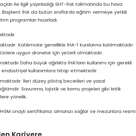
çları ile ilgili yayınladığı SHT-İHA talimatında bu hava
r. Başkent İHA da bütün sınıflarda eğitim vermeye yetkili
itim programları hazırladı.
ktadır.
adır. Katılımcılar genellikle İHA-1 kurslarına katılmaktadır.
törlere uygun dronelar için yeterli olmaktadır.
ktadır Daha büyük ağırlıkta İHA’ların kullanımı için gerekli
 ve endüstriyel kullanımlara hitap etmektedir.
aktadır. İleri düzey pilotaj becerileri ve yasal
eğitimdir. Savunma, lojistik ve kamu projeleri gibi kritik
ere yönelik.
SHGM onaylı sertifikanızı almanızı sağlar ve mezunlara resmi
den Kariyere