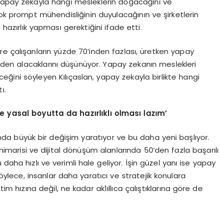
 yapay zekayla hangi mesleklerin doğacağını ve
çok prompt mühendisliğinin duyulacağının ve şirketlerin
azırlık yapması gerektiğini ifade etti.
re çalışanların yüzde 70’inden fazlası, üretken yapay
inden alacaklarını düşünüyor. Yapay zekanın meslekleri
ini söyleyen Kılıçaslan, yapay zekayla birlikte hangi
ı.
ve yasal boyutta da hazırlıklı olması lazım’
nda büyük bir değişim yaratıyor ve bu daha yeni başlıyor.
 mimarisi ve dijital dönüşüm alanlarında 50’den fazla başarılı
daha hızlı ve verimli hale geliyor. İşin güzel yanı ise yapay
Böylece, insanlar daha yaratıcı ve stratejik konulara
m hızına değil, ne kadar ak1ıllıca çalıştıklarına göre de