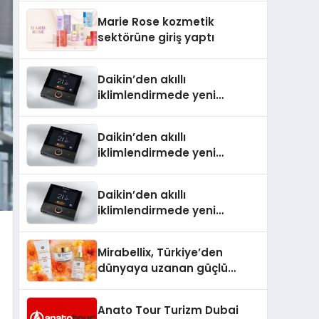
TSSA Düzenleyici Onaylarını
Marie Rose kozmetik
Aldı
sektörüne giriş yaptı
Daikin’den akıllı
iklimlendirmede yeni
dönem: Madoka Plus
Türkiye’de
Daikin’den akıllı
iklimlendirmede yeni
dönem: Madoka Plus
Türkiye’de
Daikin’den akıllı
iklimlendirmede yeni
dönem: Madoka Plus
Türkiye’de
Mirabellix, Türkiye’den
dünyaya uzanan güçlü
büyümesini sürdürüyor
Anato Tour Turizm Dubai