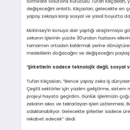
Software Solutions Kurucusu Tufan Kılıçaslan,
değişeceğini anlattı. Kılıçaslan, gelecekte en 
yapay zekaya karşı sosyal ve yasal boyutta da h
McKinsey’in konuya dair yaptığı araştırmaya gö
zekanın işlerinin yüzde 30’undan fazlasını eller
tamamen ortadan kaldırmak yerine dönüştüreceğ
mesleklerin doğacağını ve değişeceğini paylaşt
‘Şirketlerin sadece teknolojik
değil
, sosyal 
Tufan Kılıçaslan, “Bence yapay zeka iş dünyası
Çeşitli sektörler için yazılım geliştirme, sistem
projeyi hayata geçirdim. Günlük işlerimizin çoğu 
zekanın sıkıcı ve tekrarlayan işleri üstlenmesi. 
odaklanabiliyor. Gelecekte şirketler sadece üreti
rekabet edecek” dedi.