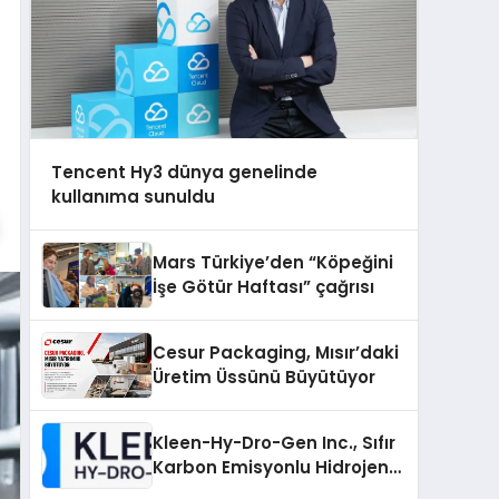
Tencent Hy3 dünya genelinde
kullanıma sunuldu
Mars Türkiye’den “Köpeğini
İşe Götür Haftası” çağrısı
Cesur Packaging, Mısır’daki
Üretim Üssünü Büyütüyor
Kleen-Hy-Dro-Gen Inc., Sıfır
Karbon Emisyonlu Hidrojen
Isıtma Teknolojisinde ISO ve