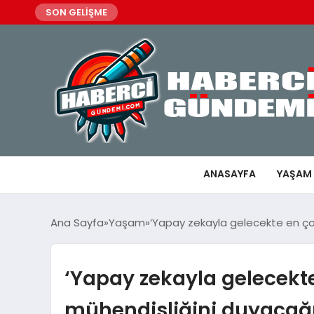
SON GELİŞME
ANASAYFA
YAŞAM
Ana Sayfa
Yaşam
‘Yapay zekayla gelecekte en ço
‘Yapay zekayla gelecekt
mühendisliğini duyacağı