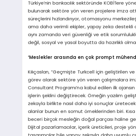
Türkiye’nin bankacılık sektöründe KOBİ’lere yönel
bulunarak sektöre yön veren projelere imza attı
süreçlerini hızlandırıyor, otomasyonu merkezileşt
ama daha verimli ekipler, yapay zeka destekli
aynı zamanda veri güvenliği ve etik sorumlulukl
değil, sosyal ve yasal boyutta da hazırlıklı olma
‘
Meslekler arasında en çok
prompt m
ühendi
Kılıçaslan, “Geçmişte Turkcell için geliştirilen ve
görev alarak sektöre yön veren çalışmalara im
Consultant Programı’na kabul edilen ilk ajansı
işlerin şeklini değiştirecek. Örneğin yazılım ge
zekayla birlikte nasıl daha iyi sonuçlar üretec
alanlar bunun en somut örneklerinden biri. Kı
beceri birçok mesleğin doğal parçası haline gel
Dijital pazarlamacılar, içerik üreticileri, proje yö
tasarımcılar bile yapay zekayla daha uyumlu çal