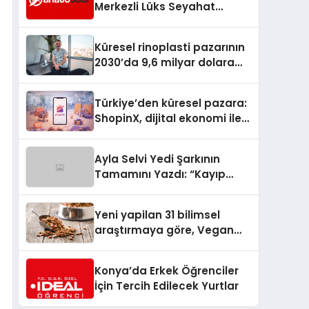
Merkezli Lüks Seyahat
Hizmetleriyle Küresel
Turizmde Öne Çıkıyor
Küresel rinoplasti pazarının
2030’da 9,6 milyar dolara
ulaşması bekleniyor
Türkiye’den küresel pazara:
ShopinX, dijital ekonomi ile
gerçek dünya alışverişini bir
araya getirmeyi hedefliyor
Ayla Selvi Yedi Şarkının
Tamamını Yazdı: “Kayıp
Kasetler 1” 31 Temmuz’da
Yayında
Yeni yapilan 31 bilimsel
araştırmaya göre, Vegan
Köpek Maması ve Vegan
Kedi Mamasının İyi
Konya’da Erkek Öğrenciler
Sindirildiğini Ortaya Koydu
İçin Tercih Edilecek Yurtlar