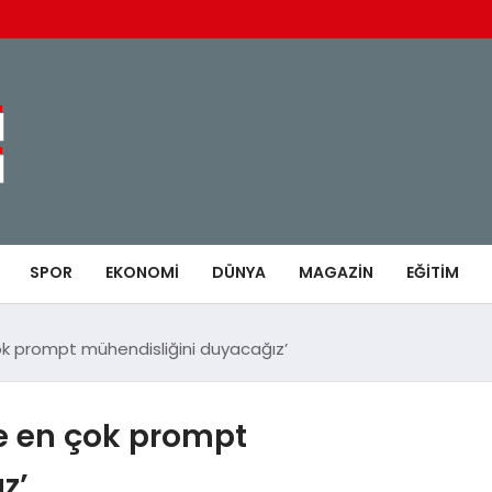
SPOR
EKONOMI
DÜNYA
MAGAZIN
EĞITIM
k prompt mühendisliğini duyacağız’
e en çok prompt
z’