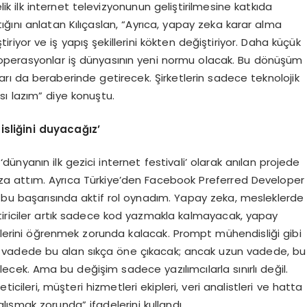
ik ilk internet televizyonunun geliştirilmesine katkıda
ğını anlatan Kılıçaslan, “Ayrıca, yapay zeka karar alma
iriyor ve iş yapış şekillerini kökten değiştiriyor. Daha küçük
 operasyonlar iş dünyasının yeni normu olacak. Bu dönüşüm
arı da beraberinde getirecek. Şirketlerin sadece teknolojik
sı lazım” diye konuştu.
sliğini duyacağız’
 ‘dünyanın ilk gezici internet festivali’ olarak anılan projede
za attım. Ayrıca Türkiye’den Facebook Preferred Developer
n bu başarısında aktif rol oynadım. Yapay zeka, mesleklerde
liştiriciler artık sadece kod yazmakla kalmayacak, yapay
eklerini öğrenmek zorunda kalacak. Prompt mühendisliği gibi
sa vadede bu alan sıkça öne çıkacak; ancak uzun vadede, bu
ecek. Ama bu değişim sadece yazılımcılarla sınırlı değil.
neticileri, müşteri hizmetleri ekipleri, veri analistleri ve hatta
ışmak zorunda” ifadelerini kullandı.