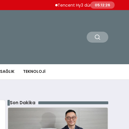
Tencent Hy3 dünya genelinde kullanıma sun
05:12:27
SAĞLIK
TEKNOLOJI
Son Dakika