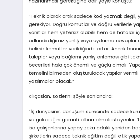
hazırlanması gerektiğine dair şöyle konuştu:
“Teknik olarak artık sadece kod yazmak değil, 
gerekiyor. Doğru komutlar ve doğru verilerle y
yanıtlar hem yetersiz olabilir hem de hatalar içe
adlandırdığımız yanlış veya uydurma cevaplar ür
belirsiz komutlar verildiğinde artar. Ancak bunun 
talepler veya bağlamı yanlış anlaması gibi tekn
becerileri hala çok önemli ve güçlü olmalı. Yap
temelini bilmeden oluşturulacak yapılar verimli
yazılımcılar olacak.”
Kılıçaslan, sözlerini şöyle sonlandırdı:
“İş dünyasının dönüşüm sürecinde sadece kurumlar
ve geleceğini garanti altına almak isteyenler,
ise çalışanlarına yapay zeka odaklı yeniden be
şirketlerin sadece teknik eğitim değil, etik yap