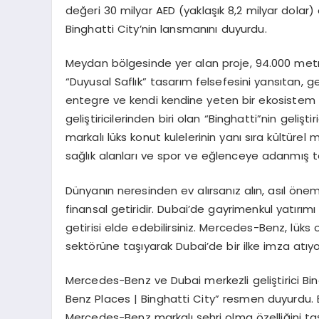
de
ğ
eri 30 milyar AED (yakla
şı
k 8,2 milyar dolar)
Binghatti City’nin lansman
ı
n
ı
duyurdu.
Meydan b
ö
lgesinde yer alan proje, 94.000 met
“Duyusal Safl
ı
k” tasar
ı
m felsefesini yans
ı
tan, g
entegre ve kendi kendine yeten bir ekosistem
geli
ş
tiricilerinden biri olan
“
Binghatti
”
nin geli
ş
ti
markal
ı
l
ü
ks konut kulelerinin yan
ı
s
ı
ra k
ü
lt
ü
rel 
sa
ğ
l
ı
k alanlar
ı
ve spor ve e
ğ
lenceye adanm
ış
t
D
ü
nyan
ı
n neresinden ev al
ı
rsan
ı
z al
ı
n, as
ı
l
ö
neml
finansal getiridir. Dubai
’
de gayrimenkul yat
ı
r
ı
m
getirisi elde edebilirsiniz. Mercedes-Benz, l
ü
ks 
sekt
ö
r
ü
ne ta
şı
yarak Dubai
’
de bir ilke imza at
ı
yo
Mercedes-Benz ve Dubai merkezli geli
ş
tirici B
Benz Places | Binghatti City
”
resmen duyurdu. B
Mercedes-Benz markal
ı ş
ehri olma
ö
zelli
ğ
ini ta