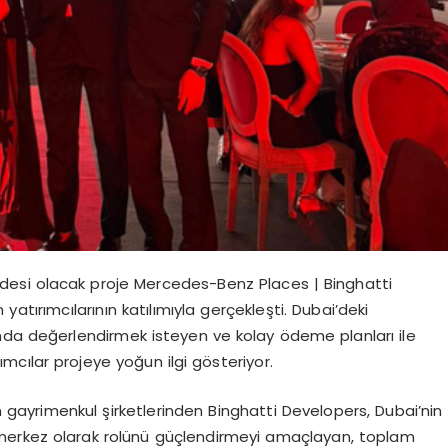
desi olacak proje Mercedes-Benz Places | Binghatti
n yat
ı
r
ı
mc
ı
lar
ı
n
ı
n kat
ı
l
ı
m
ı
yla ger
ç
ekle
ş
ti. Dubai
’
deki
nda de
ğ
erlendirmek isteyen ve kolay
ö
deme planlar
ı
ile
r
ı
mc
ı
lar projeye yo
ğ
un ilgi g
ö
steriyor.
n gayrimenkul
ş
irketlerinden Binghatti Developers, Dubai’nin
merkez olarak rol
ü
n
ü
g
üç
lendirmeyi ama
ç
layan, toplam