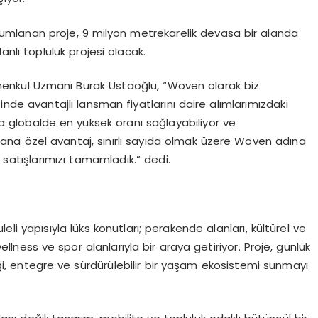
umlanan proje, 9 milyon metrekarelik devasa bir alanda
lanl
ı
topluluk projesi olacak.
menkul Uzman
ı
Burak Ustao
ğ
lu,
“
Woven olarak biz
sinde avantajl
ı
lansman fiyatlar
ı
n
ı
daire al
ı
mlar
ı
m
ı
zdaki
a globalde en y
ü
ksek oran
ı
sa
ğ
layabiliyor ve
smana
ö
zel avantaj, s
ı
n
ı
rl
ı
say
ı
da olmak
ü
zere
Woven ad
ı
na
 sat
ış
lar
ı
m
ı
z
ı
tamamlad
ı
k.
”
dedi.
uleli yap
ı
s
ı
yla l
ü
ks konutlar
ı
; perakende alanlar
ı
, k
ü
lt
ü
rel ve
 wellness ve spor alanlar
ı
yla bir araya getiriyor. Proje, g
ü
nl
ü
k
ğ
i, entegre ve s
ü
rd
ü
r
ü
lebilir bir ya
ş
am ekosistemi sunmay
ı