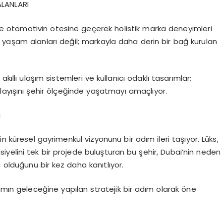
LANLARI
yle otomotivin
ö
tesine ge
ç
erek holistik marka deneyimleri
 ya
ş
am alanlar
ı
de
ğ
il; markayla daha derin bir ba
ğ
kurulan
, ak
ı
ll
ı
ula
şı
m sistemleri ve kullan
ı
c
ı
odakl
ı
tasar
ı
mlar;
lay
ışı
n
ı ş
ehir
ö
l
ç
e
ğ
inde ya
ş
atmay
ı
ama
ç
l
ı
yor.
ı
in k
ü
resel gayrimenkul vizyonunu bir ad
ı
m ileri ta
şı
yor. L
ü
ks,
iyelini tek bir projede bulu
ş
turan bu
ş
ehir, Dubai
’
nin neden
i oldu
ğ
unu bir kez daha kan
ı
tl
ı
yor.
am
ı
n gelece
ğ
ine yap
ı
lan stratejik bir ad
ı
m olarak
ö
ne