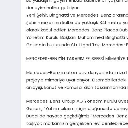
Bu yakla
şı
m, gayrimenkul
ü
sadece bir ya
ş
am a
deneyim
haline getiriyor.
Yeni
Ş
ehir, Binghatti ve Mercedes-Benz aras
ı
nd
ş
ehir merkezinin kalbinde yakla
şı
k 341 metre y
ü
olarak kabul edilen Mercedes-Benz Places Dub
Y
ö
netim Kurulu Ba
ş
kan
ı
Muhammed Binghatti 
Geisen’in huzurunda Stuttgart’taki Mercedes-
MERCEDES-BENZ
’İ
N TASARIM FELSEFES
İ
M
İ
MAR
İ
YE 
Mercedes-Benz
’
in otomotiv d
ü
nyas
ı
nda imza h
projeyle mimariye uyarlan
ı
yor. Otomobillerdeki
anlay
ışı
, konut ve kamusal alan tasar
ı
mlar
ı
nda 
Mercedes-Benz Group AG Y
ö
netim Kurulu
Ü
ye
Geisen
,
“
Yat
ı
r
ı
mc
ı
lar
ı
m
ı
z i
ç
in ola
ğ
an
ü
st
ü
deney
Dubai
’
de hayata ge
ç
irdi
ğ
imiz
“
Mercedes-Benz P
ta
şı
yor; markam
ı
z
ı
n ger
ç
ekten
‘
ev
’
denilebilece