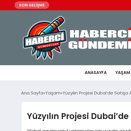
SON GELİŞME
ANASAYFA
YAŞAM
Ana Sayfa
Yaşam
Yüzyılın Projesi Dubai’de Satışa A
Yüzyılın Projesi Dubai’de 
Global gayrimenkul yatırımcıları için yüzyılın gö