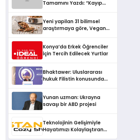
Tamamını Yazdı: “Kayıp
Kasetler 1” 31 Temmuz’da
Yayında
Yeni yapilan 31 bilimsel
araştırmaya göre, Vegan
Köpek Maması ve Vegan
Kedi Mamasının İyi
Konya’da Erkek Öğrenciler
Sindirildiğini Ortaya Koydu
İçin Tercih Edilecek Yurtlar
Bhaktawer: Uluslararası
hukuk Filistin konusunda
çifte standart uyguluyor
Yunan uzman: Ukrayna
savaşı bir ABD projesi
Teknolojinin Gelişimiyle
Hayatımızı Kolaylaştıran
Hazır Sistemler