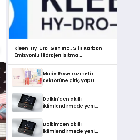
Kleen-Hy-Dro-Gen Inc., Sıfır Karbon
Emisyonlu Hidrojen Isıtma
Teknolojisinde ISO ve TSSA Düzenleyici
Onaylarını Aldı
Marie Rose kozmetik
sektörüne giriş yaptı
Daikin’den akıllı
iklimlendirmede yeni
dönem: Madoka Plus
Türkiye’de
Daikin’den akıllı
iklimlendirmede yeni
dönem: Madoka Plus