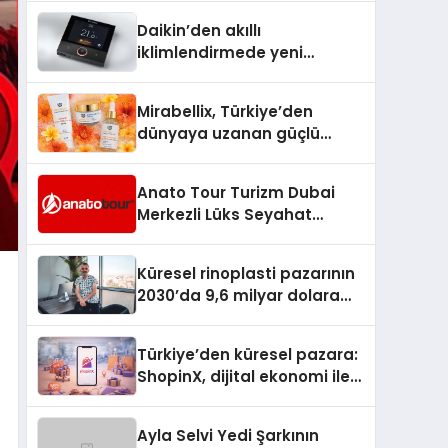
Türkiye’de
Daikin’den akıllı
iklimlendirmede yeni
dönem: Madoka Plus
Türkiye’de
Mirabellix, Türkiye’den
dünyaya uzanan güçlü
büyümesini sürdürüyor
Anato Tour Turizm Dubai
Merkezli Lüks Seyahat
Hizmetleriyle Küresel
Turizmde Öne Çıkıyor
Küresel rinoplasti pazarının
2030’da 9,6 milyar dolara
ulaşması bekleniyor
Türkiye’den küresel pazara:
ShopinX, dijital ekonomi ile
gerçek dünya alışverişini bir
araya getirmeyi hedefliyor
Ayla Selvi Yedi Şarkının