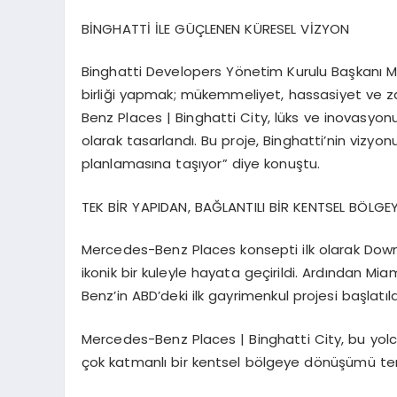
B
İ
NGHATT
İ İ
LE G
ÜÇ
LENEN K
Ü
RESEL V
İ
ZYON
Binghatti Developers Y
ö
netim Kurulu Ba
ş
kan
ı
M
birli
ğ
i yapmak; m
ü
kemmeliyet, hassasiyet ve 
Benz Places | Binghatti City, l
ü
ks ve inovasyonu
olarak tasarland
ı
. Bu proje, Binghatti
’
nin vizyon
planlamas
ı
na ta
şı
yor
”
diye konu
ş
tu.
TEK B
İ
R YAPIDAN, BA
Ğ
LANTILI B
İ
R KENTSEL B
Ö
LGE
Mercedes-Benz Places konsepti ilk olarak Do
ikonik bir kuleyle hayata ge
ç
irildi. Ard
ı
ndan Mia
Benz
’
in ABD
’
deki ilk gayrimenkul projesi ba
ş
lat
ı
l
Mercedes-Benz Places | Binghatti City, bu yolc
ç
ok katmanl
ı
bir kentsel b
ö
lgeye d
ö
n
üşü
m
ü
te