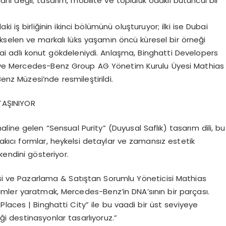
lan
ı
de
ğ
il;
tasar
ı
m, mobilite ve topluluk odakl
ı
b
ü
t
ü
nc
ü
l bir
aki i
ş
birli
ğ
inin ikinci b
ö
l
ü
m
ü
n
ü
olu
ş
turuyor; ilki ise Dubai
kselen ve markal
ı
l
ü
ks ya
ş
am
ı
n
ö
nc
ü
k
ü
resel bir
ö
rne
ğ
i
ai adl
ı
konut g
ö
kdeleniydi. Anla
ş
ma, Binghatti Developers
ve Mercedes-Benz Group AG Y
ö
netim Kurulu
Ü
yesi Mathias
Benz M
ü
zesi’nde resmile
ş
tirildi.
TA
Ş
INIYOR
aline gelen
“
Sensual Purity
”
(Duyusal Safl
ı
k)
tasar
ı
m dili, bu
 ak
ı
c
ı
formlar, heykelsi detaylar ve zamans
ı
z estetik
kendini g
ö
steriyor.
si ve Pazarlama & Sat
ış
tan Sorumlu Y
ö
neticisi
Mathias
imler yaratmak, Mercedes-Benz
’
in DNA
’
s
ı
n
ı
n bir par
ç
as
ı
.
laces | Binghatti City
”
ile bu vaadi bir
ü
st seviyeye
ğ
i destinasyonlar tasarl
ı
yoruz.
”