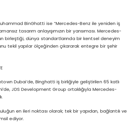
uhammad BinGhatti ise
“
Mercedes-Benz ile yeniden i
ş
zamans
ı
z tasar
ı
m anlay
ışı
m
ı
z
ı
n bir yans
ı
mas
ı
. Mercedes-
n birle
ş
ti
ğ
i, d
ü
nya standartlar
ı
nda bir kentsel deneyim
unu tekil yap
ı
lar
ö
l
ç
e
ğ
inden
çı
kararak entegre bir
ş
ehir
YE
wntown Dubai
’
de, Binghatti i
ş
birli
ğ
iyle geli
ş
tirilen 65 katl
ı
mi
’
de, JDS Development Group ortakl
ığı
yla Mercedes-
d
ı
.
ulu
ğ
un en ileri noktas
ı
olarak; tek bir yap
ı
dan, ba
ğ
lant
ı
l
ı
ve
msil ediyor.