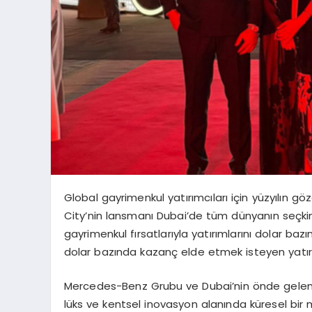
Global gayrimenkul yat
ı
r
ı
mc
ı
lar
ı
i
ç
in y
ü
zy
ı
l
ı
n g
ö
z
City
’
nin lansman
ı
Dubai
’
de t
ü
m d
ü
nyan
ı
n se
ç
ki
gayrimenkul f
ı
rsatlar
ı
yla yat
ı
r
ı
mlar
ı
n
ı
dolar baz
ı
dolar baz
ı
nda kazan
ç
elde etmek isteyen yat
ı
Mercedes-Benz Grubu ve Dubai’nin
ö
nde gele
l
ü
ks ve kentsel inovasyon alan
ı
nda k
ü
resel bir 