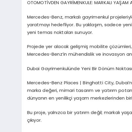
OTOMOT
İ
VDEN GAYR
İ
MENKULE: MARKALI YA
Ş
AM A
Mercedes-Benz, markal
ı
gayrimenkul projeleri
yaratmay
ı
hedefliyor. Bu yakla
şı
m, sadece yeni
yeni temas noktalar
ı
sunuyor.
Projede yer alacak geli
ş
mi
ş
mobilite
çö
z
ü
mleri
Mercedes-Benz
’
in m
ü
hendislik ve inovasyon an
Dubai Gayrimenkul
ü
nde Yeni Bir D
ö
n
ü
m Noktas
Mercedes-Benz Places | Binghatti City, Dubai
’
n
marka de
ğ
eri, mimari tasar
ı
m ve yat
ı
r
ı
m potans
d
ü
nyan
ı
n en yenilik
ç
i ya
ş
am merkezlerinden bir
Bu proje, yaln
ı
zca bir yat
ı
r
ı
m de
ğ
il; markal
ı
ya
ş
çı
k
ı
yor.