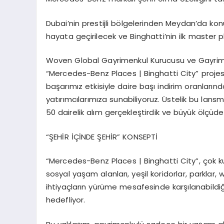
Dubai
’
nin prestijli b
ö
lgelerinden Meydan
’
da kon
hayata ge
ç
irilecek ve Binghatti
’
nin ilk master p
Woven Global Gayrimenkul Kurucusu ve Gayri
“
Mercedes-Benz Places | Binghatti City
”
proje
ba
ş
ar
ı
m
ı
z etkisiyle daire ba
şı
indirim oranlar
ı
nd
yat
ı
r
ı
mc
ı
lar
ı
m
ı
za sunabiliyoruz.
Ü
stelik bu lan
50 dair
elik al
ı
m ger
ç
ekle
ş
tirdik ve b
ü
y
ü
k
ö
l
çü
de
“Ş
EH
İ
R
İÇİ
NDE
Ş
EH
İ
R
”
KONSEPT
İ
“
Mercedes-Benz Places | Binghatti City
”
,
ç
ok k
sosyal ya
ş
am alanlar
ı
, ye
ş
il koridorlar, parklar,
ihtiya
ç
lar
ı
n y
ü
r
ü
me mesafesinde kar
şı
lanabildi
hedefliyor.