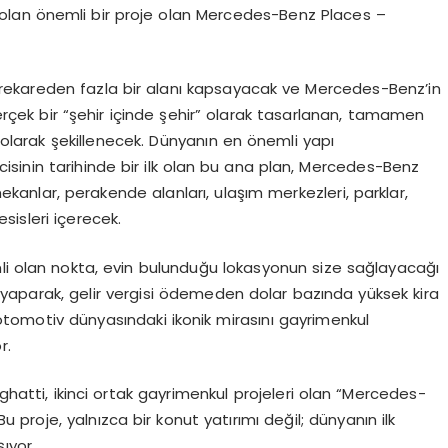
 olan
ö
nemli bir proje olan Mercedes-Benz Places
–
rekareden fazla bir alan
ı
kapsayacak ve Mercedes-Benz’in
er
ç
ek bir “
ş
ehir i
ç
inde
ş
ehir” olarak tasarlanan, tamamen
 olarak
ş
ekillenecek. D
ü
nyan
ı
n en
ö
nemli yap
ı
ricisinin tarihinde bir ilk olan bu ana plan, Mercedes-Benz
mekanlar, perakende alanlar
ı
, ula
şı
m merkezleri, parklar,
esisleri i
ç
erecek.
i olan nokta, evin bulundu
ğ
u lokasyonun size sa
ğ
layaca
ğı
ı
yaparak, gelir vergisi
ö
demeden dolar baz
ı
nda y
ü
ksek kira
otomotiv d
ü
nyas
ı
ndaki ikonik miras
ı
n
ı
gayrimenkul
r.
inghatti, ikinci ortak gayrimenkul projeleri olan
“
Mercedes-
u proje, yaln
ı
zca bir konut yat
ı
r
ı
m
ı
de
ğ
il; d
ü
nyan
ı
n ilk
şı
yor.