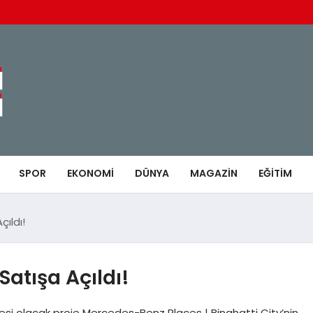
SPOR
EKONOMI
DÜNYA
MAGAZIN
EĞITIM
çıldı!
Satışa Açıldı!
zdesi olacak proje Mercedes-Benz Places | Binghatti City’nin