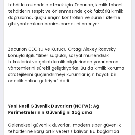
tehditle mücadele etmek için Zecurion, kimlik tabanlı
tehditlerin tespit ve önlenmesinde çok faktörlü kimlik
doğrulama, güçlü erişim kontrolleri ve sürekli izleme
gibi yöntemlerin benimsenmesini öneriyor.
Zecurion CEO’su ve Kurucu Ortağı Alexey Raevsky
konuyla ilgili, “Siber suçlular, sosyal mühendislik
tekniklerini ve çalıntı kimlik bilgilerinden yararlanma
yöntemlerini sürekli geliştiriyorlar. Bu da kimlik koruma
stratejilerini güçlendirmeyi kurumlar için hayati bir
öncelik haline getiriyor” dedi.
Yeni Nesil G
ü
venlik Duvarlar
ı
(NGFW): A
ğ
Perimetrelerinin G
ü
venli
ğ
ini Sa
ğ
lama
Geleneksel güvenlik duvarları, modern siber güvenlik
tehditlerine karşı artık yetersiz kalıyor. Bu bağlamda