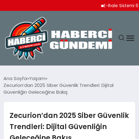
E-İhale Sistemi 6 Ayda 2,
ANASAYFA
Ana Sayfa
Yaşam
Zecurion’dan 2025 Siber Güvenlik Trendleri: Dijital
YAŞAM
Güvenliğin Geleceğine Bakış
SPOR
Zecurion’dan 2025 Siber Güvenlik
EKONOMI
Trendleri: Dijital Güvenliğin
Geleceğine Bakış
DÜNYA