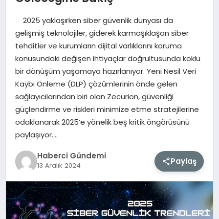
2025 yaklaşırken siber güvenlik dünyası da
MAGAZIN
gelişmiş teknolojiler, giderek karmaşıklaşan siber
tehditler ve kurumların dijital varlıklarını koruma
EĞITIM
konusundaki değişen ihtiyaçlar doğrultusunda köklü
bir dönüşüm yaşamaya hazırlanıyor. Yeni Nesil Veri
SAĞLIK
Kaybı Önleme (DLP) çözümlerinin önde gelen
sağlayıcılarından biri olan Zecurion, güvenliği
TEKNOLOJI
güçlendirme ve riskleri minimize etme stratejilerine
odaklanarak 2025’e yönelik beş kritik öngörüsünü
paylaşıyor….
Haberci Gündemi
Paylaş
13 Aralık 2024