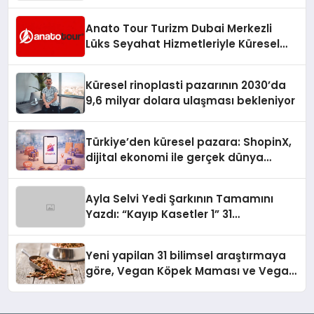
Anato Tour Turizm Dubai Merkezli
Lüks Seyahat Hizmetleriyle Küresel
Turizmde Öne Çıkıyor
Küresel rinoplasti pazarının 2030’da
9,6 milyar dolara ulaşması bekleniyor
Türkiye’den küresel pazara: ShopinX,
dijital ekonomi ile gerçek dünya
alışverişini bir araya getirmeyi
hedefliyor
Ayla Selvi Yedi Şarkının Tamamını
Yazdı: “Kayıp Kasetler 1” 31
Temmuz’da Yayında
Yeni yapilan 31 bilimsel araştırmaya
göre, Vegan Köpek Maması ve Vegan
Kedi Mamasının İyi Sindirildiğini
Ortaya Koydu