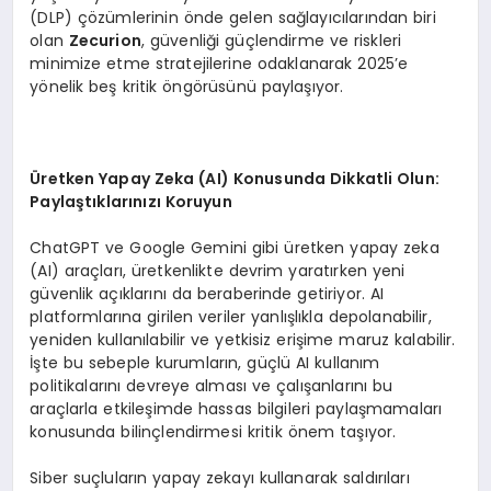
(DLP) çözümlerinin önde gelen sağlayıcılarından biri
olan
Zecurion
, güvenliği güçlendirme ve riskleri
minimize etme stratejilerine odaklanarak 2025’e
yönelik beş kritik öngörüsünü paylaşıyor.
Ü
retken Yapay Zeka (AI) Konusunda Dikkatli Olun:
Payla
ş
t
ı
klar
ı
n
ı
z
ı
Koruyun
ChatGPT ve Google Gemini gibi üretken yapay zeka
(AI) araçları, üretkenlikte devrim yaratırken yeni
güvenlik açıklarını da beraberinde getiriyor. AI
platformlarına girilen veriler yanlışlıkla depolanabilir,
yeniden kullanılabilir ve yetkisiz erişime maruz kalabilir.
İşte bu sebeple kurumların, güçlü AI kullanım
politikalarını devreye alması ve çalışanlarını bu
araçlarla etkileşimde hassas bilgileri paylaşmamaları
konusunda bilinçlendirmesi kritik önem taşıyor.
Siber suçluların yapay zekayı kullanarak saldırıları