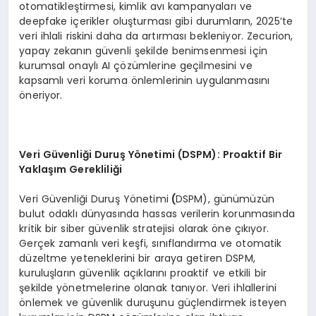
otomatikleştirmesi, kimlik avı kampanyaları ve
deepfake içerikler oluşturması gibi durumların, 2025’te
veri ihlali riskini daha da artırması bekleniyor. Zecurion,
yapay zekanın güvenli şekilde benimsenmesi için
kurumsal onaylı AI çözümlerine geçilmesini ve
kapsamlı veri koruma önlemlerinin uygulanmasını
öneriyor.
Veri G
ü
venli
ğ
i Duru
ş Yö
netimi (DSPM): Proaktif Bir
Yakla
şı
m Gereklili
ğ
i
Veri Güvenliği Duruş Yönetimi
(
DSPM), günümüzün
bulut odaklı dünyasında hassas verilerin korunmasında
kritik bir siber güvenlik stratejisi olarak öne çıkıyor.
Gerçek zamanlı veri keşfi, sınıflandırma ve otomatik
düzeltme yeteneklerini bir araya getiren DSPM,
kuruluşların güvenlik açıklarını proaktif ve etkili bir
şekilde yönetmelerine olanak tanıyor. Veri ihlallerini
önlemek ve güvenlik duruşunu güçlendirmek isteyen