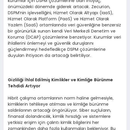
kurumlar için DSPM çözümlerine olan ihtiyaç,
önümüzdeki dönemde giderek artacak. Zecurion,
DSPM’nin işlevselliğini, Hizmet Olarak Altyapı (IaaS),
Hizmet Olarak Platform (PaaS) ve Hizmet Olarak
Yazılım (SaaS) ortamlarında veri güvenliğine benzersiz
bir görünürlük sunan kendi Veri Merkezli Denetim ve
Koruma (DCAP) çözümlerine benzetiyor. Kurumlar veri
ihlallerini önlemeyi ve güvenlik duruşlarını
güçlendirmeyi hedefledikçe DSPM çözümlerine
duyulan ihtiyacın da artacağı belirtiliyor.
Gizlili
ğ
i
İ
hlal Edilmi
ş
Kimlikler ve Kimli
ğ
e B
ü
r
ü
nme
Tehdidi Art
ı
yor
Hibrit çalışma ortamlarının norm haline gelmesiyle,
kimliklerin tehlikeye atılması ve kimliğe bürünme
saldırılarının artacağı öngörülüyor. Siber suçluların,
finansal dolandırıcılık, kimlik hırsızlığı ve sistemlere
yetkisiz erişim için çalıntı kimlik bilgilerini her
zamankinden daha fazla kullanmaları bekleniyor. Bu