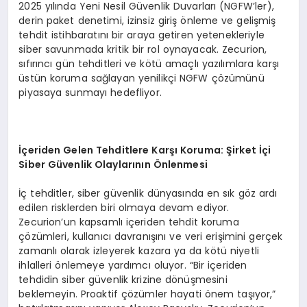
2025 yılında Yeni Nesil Güvenlik Duvarları (NGFW’ler),
derin paket denetimi, izinsiz giriş önleme ve gelişmiş
tehdit istihbaratını bir araya getiren yetenekleriyle
siber savunmada kritik bir rol oynayacak. Zecurion,
sıfırıncı gün tehditleri ve kötü amaçlı yazılımlara karşı
üstün koruma sağlayan yenilikçi NGFW çözümünü
piyasaya sunmayı hedefliyor.
İç
eriden Gelen Tehditlere Kar
şı
Koruma:
Ş
irket
İç
i
Siber G
ü
venlik Olaylar
ı
n
ı
n
Ö
nlenmesi
İç tehditler, siber güvenlik dünyasında en sık göz ardı
edilen risklerden biri olmaya devam ediyor.
Zecurion’un kapsamlı içeriden tehdit koruma
çözümleri, kullanıcı davranışını ve veri erişimini gerçek
zamanlı olarak izleyerek kazara ya da kötü niyetli
ihlalleri önlemeye yardımcı oluyor. “Bir içeriden
tehdidin siber güvenlik krizine dönüşmesini
beklemeyin. Proaktif çözümler hayati önem taşıyor,”