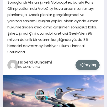
Sonuçlandı Alman şirketi Volocopter, bu yılki Paris
Olimpiyatları’nda VoloCity hava aracını tanıtmayı
MAGAZIN
planlamıştı. Ancak planlar gerçekleşmedi ve
yalnızca tanıtım uçuşları yapıldı. Nisan ayında Alman
EĞITIM
hükümetinden kredi alma girişimleri sonuçsuz kaldı.
Şirket, şimdi Çinli otomobil üreticisi Geely’den 95
SAĞLIK
milyon dolarlık bir yatırım karşılığında yüzde 85
hissesini devretmeyi bekliyor. Lilium: Finansal
TEKNOLOJI
Sorunlarla…
Haberci Gündemi
Paylaş
05 Aralık 2024