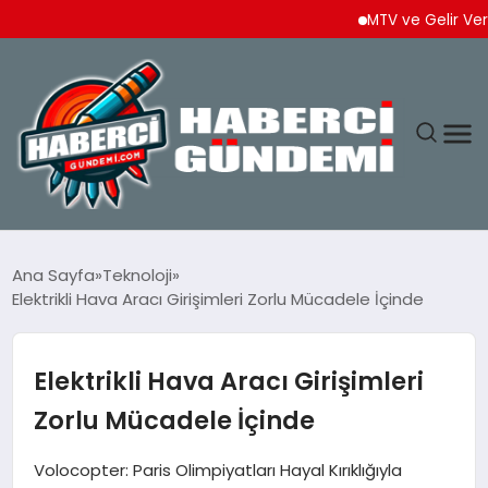
MTV ve Gelir Vergisi Ö
ANASAYFA
Ana Sayfa
Teknoloji
Elektrikli Hava Aracı Girişimleri Zorlu Mücadele İçinde
YAŞAM
SPOR
Elektrikli Hava Aracı Girişimleri
Zorlu Mücadele İçinde
EKONOMI
Volocopter: Paris Olimpiyatları Hayal Kırıklığıyla
DÜNYA