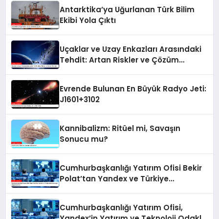
Antarktika’ya Uğurlanan Türk Bilim
Ekibi Yola Çıktı
Uçaklar ve Uzay Enkazları Arasındaki
Tehdit: Artan Riskler ve Çözüm
Önerileri
Evrende Bulunan En Büyük Radyo Jeti:
J1601+3102
Kannibalizm: Ritüel mi, Savaşın
Sonucu mu?
Cumhurbaşkanlığı Yatırım Ofisi Bekir
Polat’tan Yandex ve Türkiye
Ekonomisi İçin Değerlendirme
Cumhurbaşkanlığı Yatırım Ofisi,
Yandex’in Yatırım ve Teknoloji Odaklı