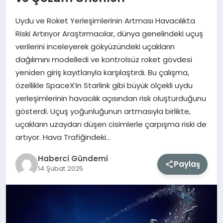
Uydu ve Roket Yerleşimlerinin Artması Havacılıkta
MAGAZIN
Riski Artırıyor Araştırmacılar, dünya genelindeki uçuş
verilerini inceleyerek gökyüzündeki uçakların
EĞITIM
dağılımını modelledi ve kontrolsüz roket gövdesi
yeniden giriş kayıtlarıyla karşılaştırdı. Bu çalışma,
SAĞLIK
özellikle SpaceX’in Starlink gibi büyük ölçekli uydu
yerleşimlerinin havacılık açısından risk oluşturduğunu
TEKNOLOJI
gösterdi. Uçuş yoğunluğunun artmasıyla birlikte,
uçakların uzaydan düşen cisimlerle çarpışma riski de
artıyor. Hava Trafiğindeki…
Haberci Gündemi
Paylaş
14 Şubat 2025