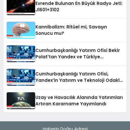
Evrende Bulunan En Büyük Radyo Jeti:
J1601+3102
Kannibalizm: Ritüel mi, Savaşın
Sonucu mu?
Cumhurbaşkanlığı Yatırım Ofisi Bekir
Polat’tan Yandex ve Türkiye
Ekonomisi İçin Değerlendirme
Cumhurbaşkanlığı Yatırım Ofisi,
Yandex’in Yatırım ve Teknoloji Odaklı
Vizyonunu Değerlendirdi
Uzay ve Havacılık Alanında Yatırımları
Artıran Kararname Yayımlandı
Haberin Doğru Adresi