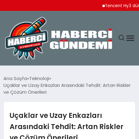
Tencent Hy3 dünya ge
ANASAYFA
Ana Sayfa
Teknoloji
Uçaklar ve Uzay Enkazları Arasındaki Tehdit: Artan Riskler
YAŞAM
ve Çözüm Önerileri
SPOR
Uçaklar ve Uzay Enkazları
EKONOMI
Arasındaki Tehdit: Artan Riskler
ve Çözüm Önerileri
DÜNYA